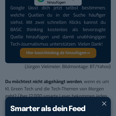
Google lässt dich jetzt selbst bestimmen,
welche Quellen du in der Suche häufiger
siehst. Mit zwei schnellen Klicks kannst du
BASIC thinking kostenlos als bevorzugte
Quelle hinzufügen und damit unabhängigen
Tech-Journalismus unterstützen. Vielen Dank!
Hier basicthinking.de hinzufügen
(Jürgen Vielmeier, Bildmontage: BT/Yahoo)
Du möchtest nicht abgehängt werden
, wenn es um
KI, Green Tech und die Tech-Themen von Morgen
geht? Über 12.000 smarte Leser bekommen jeden
Tag UPDATE, unser Tech-Briefing mit den
Smarter als dein Feed
wichtigsten News des Tages – und sichern sich