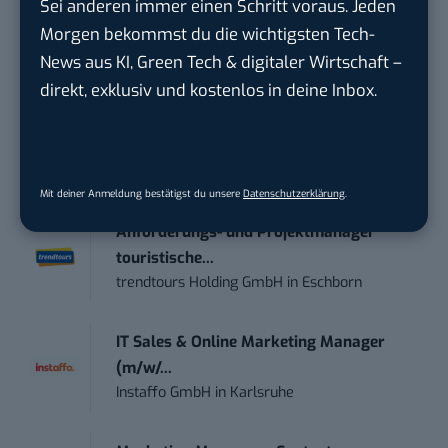
Sei anderen immer einen Schritt voraus. Jeden
damit ihren Vorsprung.
Hier kannst du dich
Morgen bekommst du die wichtigsten Tech-
kostenlos anmelden.
News aus KI, Green Tech & digitaler Wirtschaft –
direkt, exklusiv und kostenlos in deine Inbox.
STELLENANZEIGEN
Social Media Content Creator (m/w/d)
moveUP Media GmbH
in
Düsseldorf
Mit deiner Anmeldung bestätigst du unsere
Datenschutzerklärung
.
Anforderungs- und Projektmanager
touristische...
trendtours Holding GmbH
in
Eschborn
IT Sales & Online Marketing Manager
(m/w/...
Instaffo GmbH
in
Karlsruhe