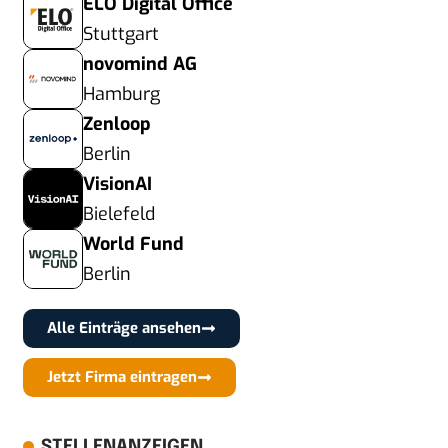
ELO Digital Office
Stuttgart
novomind AG
Hamburg
Zenloop
Berlin
VisionAI
Bielefeld
World Fund
Berlin
Alle Einträge ansehen
Jetzt Firma eintragen
STELLENANZEIGEN