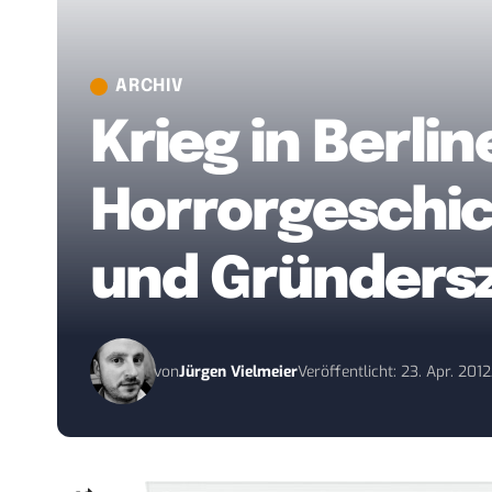
ARCHIV
Krieg in Berli
Horrorgeschi
und Gründers
von
Jürgen Vielmeier
Veröffentlicht: 23. Apr. 2012