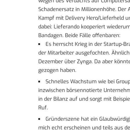
wegen des Verdachts auf Computersa
Schadenersatz in Millionenhöhe. Der An
Kampf mit Delivery Hero/Lieferheld 
dabei:
Lieferando kooperiert
wiederum 
Bandagen. Beide Fälle offenbaren:
Es herrscht Krieg in der Startup-B
der Mitarbeiter ausgefochten. Ähnlic
Dezember über Zynga. Da aber könnt
gezogen haben.
Schnelles Wachstum wie bei Group
inzwischen börsennotierte Unternehme
in der Bilanz auf und sorgt mit Beisp
Ruf.
Gründerszene hat ein Glaubwürdigk
mich echt erscheinen und teils aus d