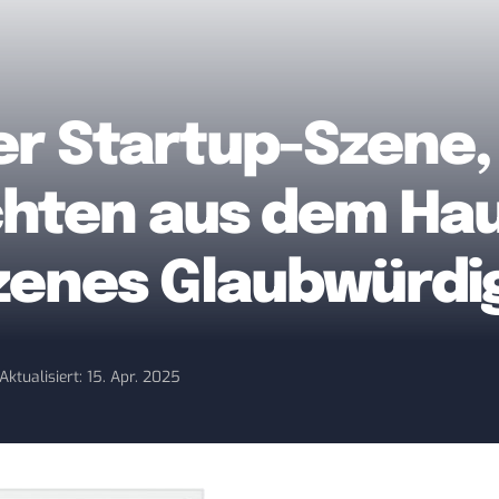
ner Startup-Szene,
chten aus dem Ha
zenes Glaubwürdi
Aktualisiert: 15. Apr. 2025