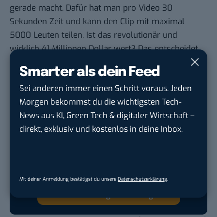
gerade macht. Dafür hat man pro Video 30
Sekunden Zeit und kann den Clip mit maximal
5000 Leuten teilen. Ist das revolutionär und
wirklich 41 Millionen Dollar wert? Das entscheidet
ihr – je nach Stimmung und Hype-Zyklus.
Smarter als dein Feed
Sei anderen immer einen Schritt voraus. Jeden
Morgen bekommst du die wichtigsten Tech-
Google lässt dich jetzt selbst bestimmen,
News aus KI, Green Tech & digitaler Wirtschaft –
welche Quellen du in der Suche häufiger
direkt, exklusiv und kostenlos in deine Inbox.
siehst. Mit zwei schnellen Klicks kannst du
BASIC thinking kostenlos als bevorzugte
Quelle hinzufügen und damit unabhängigen
Tech-Journalismus unterstützen. Vielen Dank!
Mit deiner Anmeldung bestätigst du unsere
Datenschutzerklärung
.
Hier basicthinking.de hinzufügen