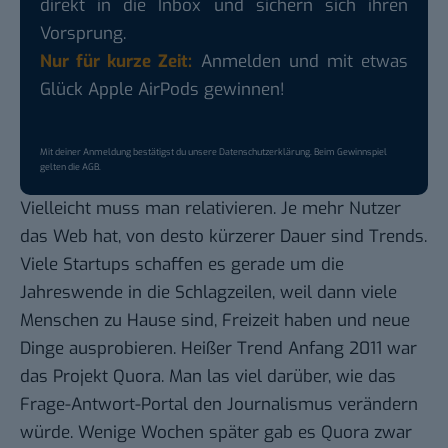
direkt in die Inbox und sichern sich ihren
Vorsprung.
Nur für kurze Zeit:
Anmelden und mit etwas
Glück Apple AirPods gewinnen!
Mit deiner Anmeldung bestätigst du unsere
Datenschutzerklärung
. Beim Gewinnspiel
gelten die
AGB
.
Vielleicht muss man relativieren. Je mehr Nutzer
das Web hat, von desto kürzerer Dauer sind Trends.
Viele Startups schaffen es gerade um die
Jahreswende in die Schlagzeilen, weil dann viele
Menschen zu Hause sind, Freizeit haben und neue
Dinge ausprobieren.
Heißer Trend
Anfang 2011 war
das Projekt
Quora
. Man las viel darüber, wie das
Frage-Antwort-Portal den Journalismus verändern
würde. Wenige Wochen später gab es Quora zwar