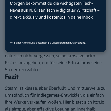
der ganze Erlös an den Entwickler. Zuerst ziehen
Morgen bekommst du die wichtigsten Tech-
die Payment-Provider ihre Transaktionsgebühren
News aus KI, Green Tech & digitaler Wirtschaft –
ab. So nimmt beispielsweise Paypal 30 Dollar-Cent
direkt, exklusiv und kostenlos in deine Inbox.
plus 2,9 Prozent bei jeder Transaktion. Zusätzlich
kriegt normalerweise itch.io 10 Prozent des
Umsatzes, aktuell wird aber auf die Gebühr
verzichtet. Ein mehr als fairer Deal.
Mit deiner Anmeldung bestätigst du unsere
Datenschutzerklärung
.
Wichtig: Wer Umsatzsteuer-pflichtig ist, sollte
natürlich nicht vergessen, seine Umsätze beim
Fiskus anzugeben, um für seine Erlöse brav seine
Steuern zu zahlen!
Fazit
Steam ist klasse, aber überfüllt. Und mittlerweile zu
umständlich für Indiegames-Entwickler, die einfach
ihre Werke verkaufen wollen. Hier bietet sich itch.io
als simple, aber effektive Lösung an. Innerhalb