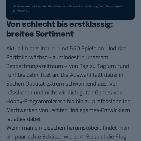
Mit deiner Anmeldung bestätigst du unsere
Datenschutzerklärung
. Beim Gewinnspiel
gelten die
AGB
.
Von schlecht bis erstklassig:
breites Sortiment
Aktuell bietet itch.io
rund 550 Spiele an
. Und das
Portfolio wächst – zumindest in unserem
Beobachtungszeitraum – von Tag zu Tag um rund
fünf bis zehn Titel an. Die Auswahl fällt dabei in
Sachen Qualität extrem schwankend aus. Von
hässlichen und nicht wirklich guten Games von
Hobby-Programmierern bis hin zu professionellen
Machwerken von „echten“ Indiegames-Entwicklern
ist alles dabei.
Wenn man ein bisschen herumstöbert findet man
ein paar echte Schätze, wie zum Beispiel die Flug-