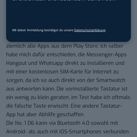
und muss nicht von einer chinesischen
Website heruntergeladen werden.
Vorinstalliert sind neben Facebook und Twitter die
üblichen Verdächtigen wie Schrittzähler,
Mit deiner Anmeldung bestätigst du unsere
Datenschutzerklärung
.
Pulsmesser und Wetter. Ansonsten laufen so
ziemlich alle Apps aus dem Play Store. Ich selber
habe mich dafür entschieden, die Messenger-Apps
Hangout und Whatsapp direkt zu installieren und
mit einer kostenlosen SIM-Karte für Internet zu
sorgen, da ich so auch direkt von der Smartwatch
aus antworten kann. Die vorinstallierte Tastatur ist
ein wenig zu klein geraten, im Test habe ich oftmals
die falsche Taste erwischt. Eine andere Tastatur-
App hat aber Abhilfe geschaffen.
Die No. 1 D6 kann via Bluetooth 4.0 sowohl mit
Android- als auch mit iOS-Smartphones verbunden