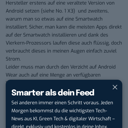
Hersteller erstens auf eine veraltete Version von
Android setzen (
siehe No. 1 X3
) und zweitens,
warum man so etwas auf eine Smartwatch
installiert. Sicher, man kann die meisten Apps direkt
auf der Smartwatch installieren und dank des
Vierkern-Prozessors laufen diese auch flüssig, doch
verbraucht dieses in meinen Augen einfach zuviel
Strom.
Leider muss man durch den Verzicht auf Android
Wear auch auf eine Menge an verfügbaren
Watchfaces verzichten, welche im Play Store zur
Verfügung stehen. Zusätzlich macht es die
Smarter als dein Feed
Bluetooth-Verbindung zu einem Smartphone
Sei anderen immer einen Schritt voraus. Jeden
komplizierter und man muss sich eine andere App
Morgen bekommst du die wichtigsten Tech-
mit relativ viel Bloatware installieren. Im Falle der
News aus KI, Green Tech & digitaler Wirtschaft –
D6 ist diese wenigstens im Play Store verfügbar
direkt, exklusiv und kostenlos in deine Inbox.