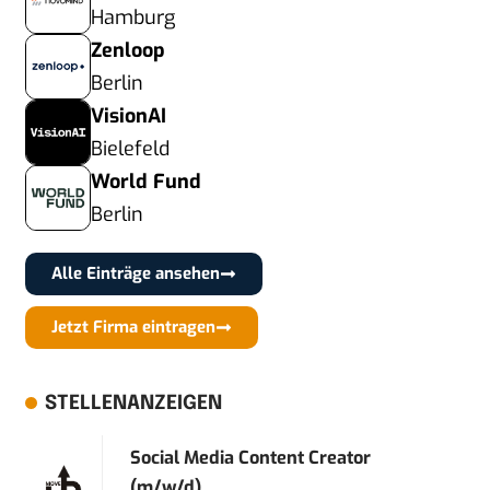
Hamburg
Zenloop
Berlin
VisionAI
Bielefeld
World Fund
Berlin
Alle Einträge ansehen
Jetzt Firma eintragen
STELLENANZEIGEN
Social Media Content Creator
(m/w/d)