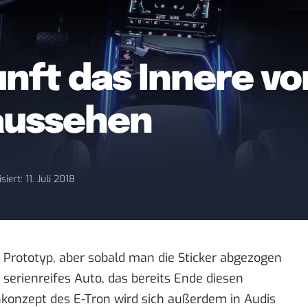
unft das Innere vo
aussehen
siert: 11. Juli 2018
in Prototyp, aber sobald man die Sticker abgezogen
n serienreifes Auto, das bereits Ende diesen
gnkonzept des E-Tron wird sich außerdem in Audis