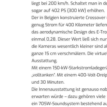
liegt bei 200 km/h. Schaltet man in d
sogar auf 402 PS (300 kW) erhöhen.
Der in Belgien konstruierte Crossove
genug Strom für 400 Kilometer liefer
das aerodynamische Design des E-Tron
einmal 0,28. Dieser Wert ließ sich nur
die Kameras wesentlich kleiner sind a
ganze 15 cm verschmälern. Die virtue
Ausstattung.
Mit einem 150-kW-Starkstromladegerät
„volltanken“. Mit einem 400-Volt-Dre
und 30 Minuten.
Die Innenausstattung ist genauso no
erwarten würde – dazu gehören viele
ein 705W-Soundsystem bestehend aus