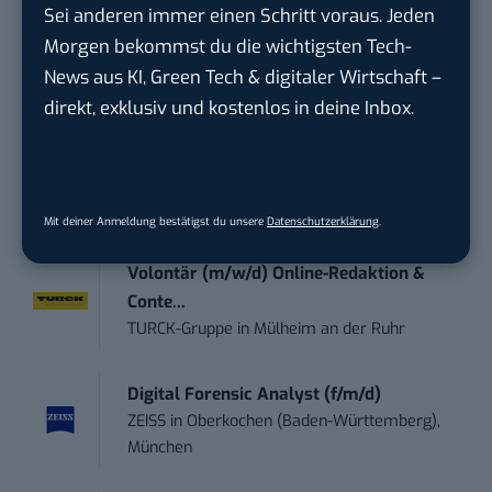
Sei anderen immer einen Schritt voraus. Jeden
Anforderungs- und Projektmanager
Morgen bekommst du die wichtigsten Tech-
touristische...
News aus KI, Green Tech & digitaler Wirtschaft –
trendtours Holding GmbH
in
Eschborn
direkt, exklusiv und kostenlos in deine Inbox.
Social Media – / Channel – Lead (...
EDEKA Südwest Stiftung & Co. KG
in
Offenburg
Mit deiner Anmeldung bestätigst du unsere
Datenschutzerklärung
.
Volontär (m/w/d) Online-Redaktion &
Conte...
TURCK-Gruppe
in
Mülheim an der Ruhr
Digital Forensic Analyst (f/m/d)
ZEISS
in
Oberkochen (Baden-Württemberg),
München