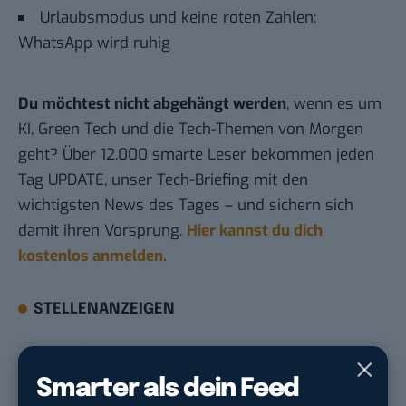
Urlaubsmodus und keine roten Zahlen:
WhatsApp wird ruhig
Du möchtest nicht abgehängt werden
, wenn es um
KI, Green Tech und die Tech-Themen von Morgen
geht? Über 12.000 smarte Leser bekommen jeden
Tag UPDATE, unser Tech-Briefing mit den
wichtigsten News des Tages – und sichern sich
damit ihren Vorsprung.
Hier kannst du dich
kostenlos anmelden.
STELLENANZEIGEN
Social Media Content Creator (m/w/d)
moveUP Media GmbH
in
Düsseldorf
Smarter als dein Feed