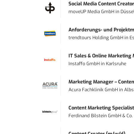
Social Media Content Creato
moveUP Media GmbH
in
Düsse
Anforderungs- und Projektma
trendtours Holding GmbH
in
E
IT Sales & Online Marketing
Instaffo GmbH
in
Karlsruhe
Marketing Manager – Content
Acura Fachklinik GmbH
in
Albs
Content Marketing Specialist 
Ferdinand Bilstein GmbH & Co.
Content Creator (m/w/d)