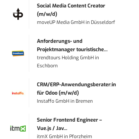
Social Media Content Creator
(m/w/d)
moveUP Media GmbH
in
Düsseldorf
Anforderungs- und
Projektmanager touristische...
trendtours Holding GmbH
in
Eschborn
CRM/ERP-Anwendungsberater:in
für Odoo (m/w/d)
Instaffo GmbH
in
Bremen
Senior Frontend Engineer –
Vue.js / Jav...
itmX GmbH
in
Pforzheim