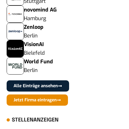
Stuttgart
novomind AG
Hamburg
Zenloop
Berlin
VisionAI
Bielefeld
World Fund
Berlin
Alle Einträge ansehen
Jetzt Firma eintragen
STELLENANZEIGEN