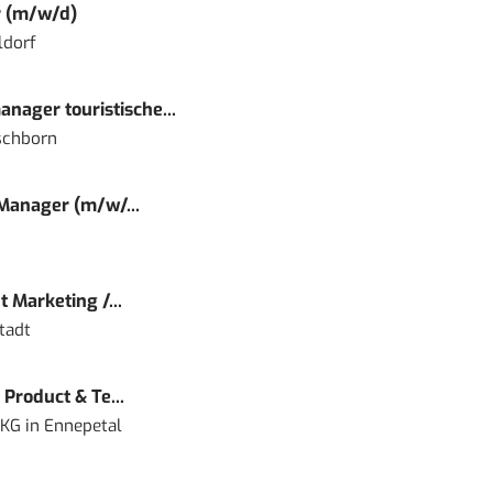
r (m/w/d)
ldorf
nager touristische...
schborn
 Manager (m/w/...
 Marketing /...
tadt
Product & Te...
 KG
in
Ennepetal