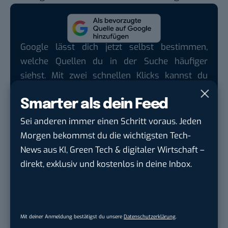
Google lässt dich jetzt selbst bestimmen,
welche Quellen du in der Suche häufiger
siehst. Mit zwei schnellen Klicks kannst du
BASIC thinking kostenlos als bevorzugte
Smarter als dein Feed
Quelle hinzufügen und damit unabhängigen
Tech-Journalismus unterstützen. Vielen Dank!
Sei anderen immer einen Schritt voraus. Jeden
Morgen bekommst du die wichtigsten Tech-
Hier basicthinking.de hinzufügen
News aus KI, Green Tech & digitaler Wirtschaft –
Auch interessant:
direkt, exklusiv und kostenlos in deine Inbox.
10 Influencer-Fails auf Instagram, für die wir uns
fremdschämen
Das sind die 10 teuersten Influencer der Welt
Mit deiner Anmeldung bestätigst du unsere
Datenschutzerklärung
.