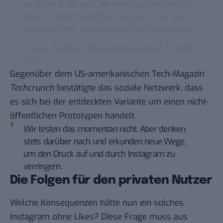
as stated in the app: „We want your followers to
focus on what you share, not how many likes
your posts get“
pic.twitter.com/MN7woHowVN
— Jane Manchun Wong (@wongmjane)
18. April
2019
Gegenüber dem US-amerikanischen Tech-Magazin
Techcrunch
bestätigte das soziale Netzwerk, dass
es sich bei der entdeckten Variante um einen nicht-
öffentlichen Prototypen handelt.
Wir testen das momentan nicht. Aber denken
stets darüber nach und erkunden neue Wege,
um den Druck auf und durch Instagram zu
verringern.
Die Folgen für den privaten Nutzer
Welche Konsequenzen hätte nun ein solches
Instagram ohne Likes? Diese Frage muss aus