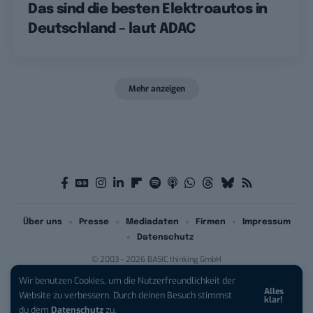
Das sind die besten Elektroautos in
Deutschland – laut ADAC
Mehr anzeigen
Über uns
Presse
Mediadaten
Firmen
Impressum
Datenschutz
© 2003 - 2026 BASIC thinking GmbH
Wir benutzen Cookies, um die Nutzerfreundlichkeit der
Alles
iPhone 17 Pro sichern:
Für 1 € +
Website zu verbessern. Durch deinen Besuch stimmst
klar!
200 € Hardware-Bonus!
du dem
Datenschutz
zu.