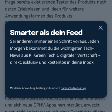
frage bereits existierende Tester des Produkts nach
deren Erlebnissen und Ideen für weitere
Anwendungsformen des Produkts.
So schaffst du Ansatzpunkte für neue Stories. Man
kann sich dazu merken: Gute Geschichten zu
Smarter als dein Feed
Produkten liegen im Erfahrungsschatz der
Sei anderen immer einen Schritt voraus. Jeden
Anwender!
Morgen bekommst du die wichtigsten Tech-
Fazit zu Storytelling für Start-ups
News aus KI, Green Tech & digitaler Wirtschaft –
direkt, exklusiv und kostenlos in deine Inbox.
Jetzt könnte man sich natürlich denken: Schön, wir
kennen jetzt die Bausteine einer Story. Aber wie
erzählen wir sie nun? Wir können vor Interessenten
oder Investoren schlecht damit beginnen, eine
Mit deiner Anmeldung bestätigst du unsere
Datenschutzerklärung
.
Geschichte zu erzählen.
Robert der Rucksack-Tourist, der am Bahnhof steht
und sich neue ÖPNV-Apps herunterlädt, erweckt