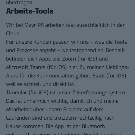
übertragen.
Arbeits-Tools
Wir bei Mayr PR arbeiten fast ausschließlich in der
Cloud.
Für unsere Kunden passen wir uns – was die Tools
und Prozesse angeht – weitestgehend an. Deshalb
befinden sich Apps wie
Zoom
(für
iOS
) und
Microsoft Teams
(für
iOS
) hier. Zu meinen Lieblings-
Apps für die Kommunikation gehört
Slack
(für
iOS
),
weil es schnell und direkt ist.
Timeular
(für
iOS
) ist unser Zeiterfassungssystem.
Das ist unheimlich wichtig, damit ich und meine
Mitarbeiter über unsere Projekte auf dem
Laufenden sind und trotzdem rechtzeitig nach
Hause kommen. Die App ist per Bluetooth
gekoppelt an einen achtseitigen Würfel, den man