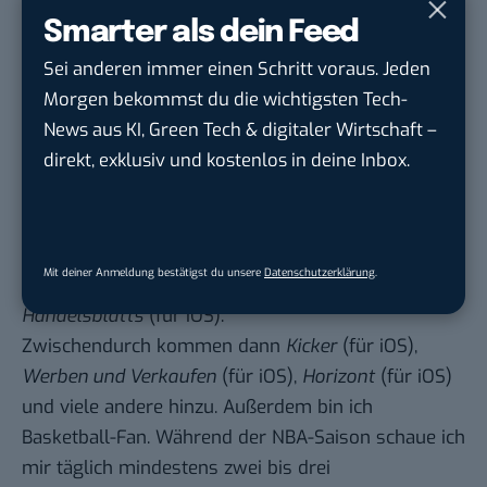
iOS
) ins Spiel. Bei den Tausenden von Büchern im
Smarter als dein Feed
Prime Reading findet sich immer etwas. Den
Comics
Sei anderen immer einen Schritt voraus. Jeden
Reader
nehme ich dagegen, wenn das Gehirn Pause
Morgen bekommst du die wichtigsten Tech-
braucht.
News aus KI, Green Tech & digitaler Wirtschaft –
News
direkt, exklusiv und kostenlos in deine Inbox.
Wer in der PR arbeitet, muss auf dem Laufenden
bleiben. Meine morgendliche Routine besteht aus
der Lektüre der
Tagesschau
(für
iOS
), des
Mit deiner Anmeldung bestätigst du unsere
Datenschutzerklärung
.
Hamburger Abendblatts
(für
iOS
) und des
Handelsblatts
(für
iOS
).
Zwischendurch kommen dann
Kicker
(für
iOS
),
Werben und Verkaufen
(für
iOS
),
Horizont
(für
iOS
)
und viele andere hinzu. Außerdem bin ich
Basketball-Fan. Während der NBA-Saison schaue ich
mir täglich mindestens zwei bis drei