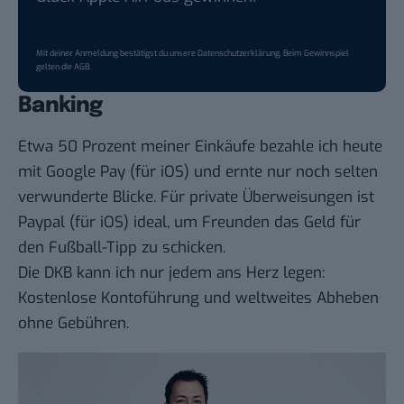
Mit deiner Anmeldung bestätigst du unsere
Datenschutzerklärung
. Beim Gewinnspiel
gelten die
AGB
.
Banking
Etwa 50 Prozent meiner Einkäufe bezahle ich heute
mit
Google Pay
(für
iOS
) und ernte nur noch selten
verwunderte Blicke. Für private Überweisungen ist
Paypal
(für
iOS
) ideal, um Freunden das Geld für
den Fußball-Tipp zu schicken.
Die DKB kann ich nur jedem ans Herz legen:
Kostenlose Kontoführung und weltweites Abheben
ohne Gebühren.