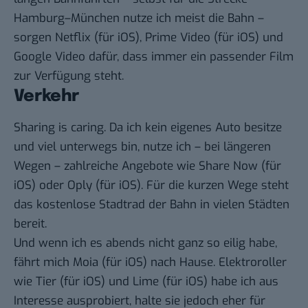
Hamburg–München nutze ich meist die Bahn –
sorgen
Netflix
(für
iOS
),
Prime Video
(für
iOS
) und
Google Video
dafür, dass immer ein passender Film
zur Verfügung steht.
Verkehr
Sharing is caring. Da ich kein eigenes Auto besitze
und viel unterwegs bin, nutze ich – bei längeren
Wegen – zahlreiche Angebote wie
Share Now
(für
iOS
) oder
Oply
(für
iOS
). Für die kurzen Wege steht
das kostenlose Stadtrad der Bahn in vielen Städten
bereit.
Und wenn ich es abends nicht ganz so eilig habe,
fährt mich
Moia
(für
iOS
) nach Hause. Elektroroller
wie
Tier
(für
iOS
) und
Lime
(für
iOS
) habe ich aus
Interesse ausprobiert, halte sie jedoch eher für