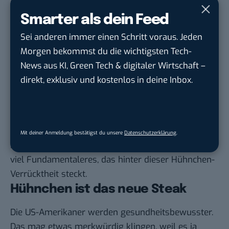
ist.
Dazu noch ein kleiner Fun Fact aus dem Chicken
Smarter als dein Feed
War. Als Chick-fil-A am „Chicken Sandwich Day“ sein
Sei anderen immer einen Schritt voraus. Jeden
Sandwich promotete, übersah die Kette dabei, dass
Morgen bekommst du die wichtigsten Tech-
der Tag des belegten Brötchens gerade auf einen
News aus KI, Green Tech & digitaler Wirtschaft –
Sonntag fiel. Popeyes hatte damit wieder die Lacher
direkt, exklusiv und kostenlos in deine Inbox.
auf seiner Seite.
Darüber hinaus gilt die Kette aber auch als
homophob
, sodass es für viele auch eine Art
politischer Protest war, öffentlich den Konkurrenten
Mit deiner Anmeldung bestätigst du unsere
Datenschutzerklärung
.
Popeyes zu unterstützen. Doch es gibt noch etwas
viel Fundamentaleres, das hinter dieser Hühnchen-
Verrücktheit steckt.
Hühnchen ist das neue Steak
Die US-Amerikaner werden gesundheitsbewusster.
Das mag etwas merkwürdig klingen, weil es ja