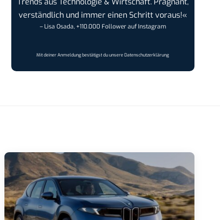
Trends aus Technologie & Wirtschaft. Prägnant,
verständlich und immer einen Schritt voraus!«
– Lisa Osada, +110.000 Follower auf Instagram
Mit deiner Anmeldung bestätigst du unsere
Datenschutzerklärung