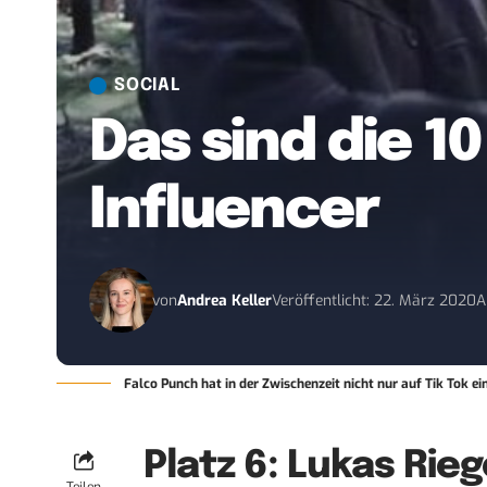
SOCIAL
Das sind die 1
Influencer
von
Andrea Keller
Veröffentlicht: 22. März 2020
A
Falco Punch hat in der Zwischenzeit nicht nur auf Tik Tok 
Platz 6: Lukas Rieg