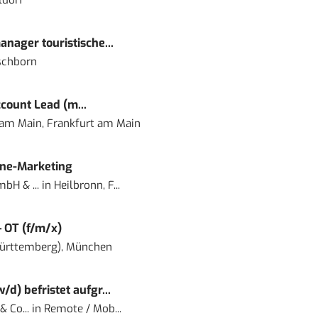
ldorf
nager touristische...
schborn
count Lead (m...
 am Main, Frankfurt am Main
ine-Marketing
bH & ...
in
Heilbronn, F...
– OT (f/m/x)
ürttemberg), München
) befristet aufgr...
 Co...
in
Remote / Mob...