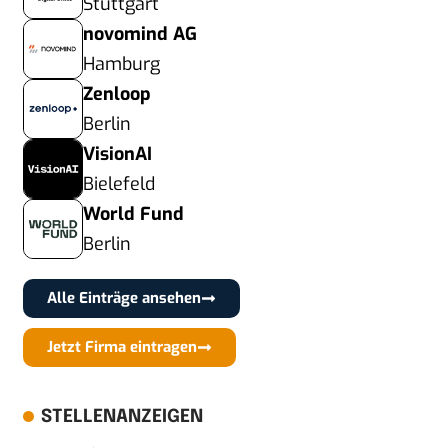
Stuttgart
novomind AG
Hamburg
Zenloop
Berlin
VisionAI
Bielefeld
World Fund
Berlin
Alle Einträge ansehen
Jetzt Firma eintragen
STELLENANZEIGEN