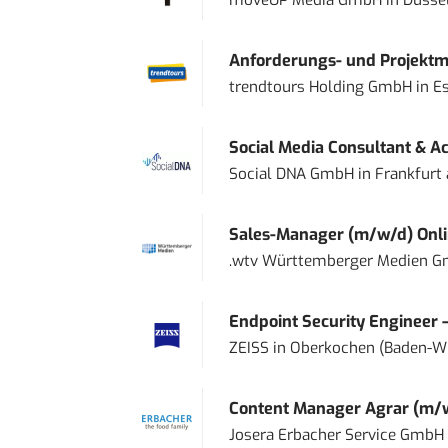
moveUP Media GmbH
in
Düsse
Anforderungs- und Projektma
trendtours Holding GmbH
in
E
Social Media Consultant & Ac
Social DNA GmbH
in
Frankfurt
Sales-Manager (m/w/d) Onl
.wtv Württemberger Medien Gm
Endpoint Security Engineer 
ZEISS
in
Oberkochen (Baden-W
Content Manager Agrar (m/w/d
Josera Erbacher Service GmbH &