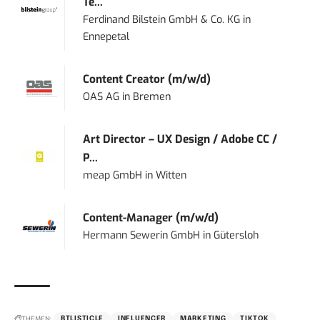
Te...
Ferdinand Bilstein GmbH & Co. KG
in
Ennepetal
Content Creator (m/w/d)
OAS AG
in
Bremen
Art Director – UX Design / Adobe CC /
P...
meap GmbH
in
Witten
Content-Manager (m/w/d)
Hermann Sewerin GmbH
in
Gütersloh
THEMEN:
BTLISTICLE
INFLUENCER
MARKETING
TIKTOK