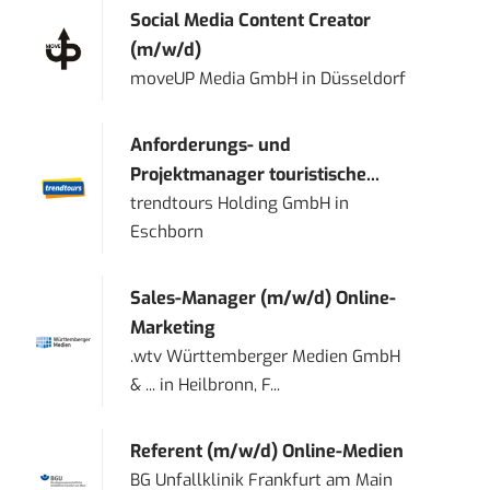
Social Media Content Creator
(m/w/d)
moveUP Media GmbH
in
Düsseldorf
Anforderungs- und
Projektmanager touristische...
trendtours Holding GmbH
in
Eschborn
Sales-Manager (m/w/d) Online-
Marketing
.wtv Württemberger Medien GmbH
& ...
in
Heilbronn, F...
Referent (m/w/d) Online-Medien
BG Unfallklinik Frankfurt am Main