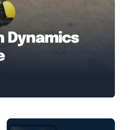
n Dynamics
e