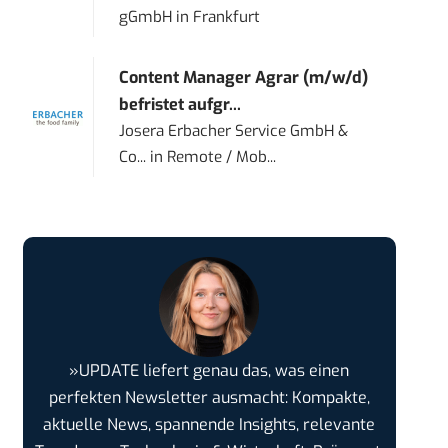
gGmbH
in
Frankfurt
Content Manager Agrar (m/w/d)
befristet aufgr...
Josera Erbacher Service GmbH &
Co...
in
Remote / Mob...
»UPDATE liefert genau das, was einen
perfekten Newsletter ausmacht: Kompakte,
aktuelle News, spannende Insights, relevante