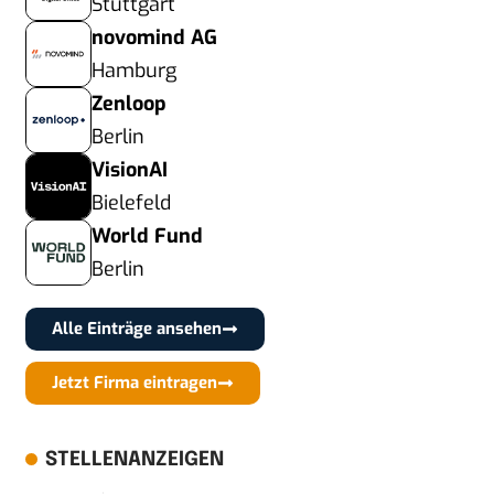
Stuttgart
novomind AG
Hamburg
Zenloop
Berlin
VisionAI
Bielefeld
World Fund
Berlin
Alle Einträge ansehen
Jetzt Firma eintragen
STELLENANZEIGEN