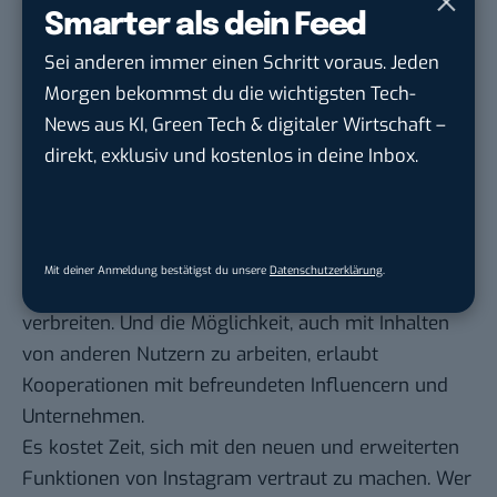
Smarter als dein Feed
Mit den Guides entwickelt sich das Foto-Netzwerk
Sei anderen immer einen Schritt voraus. Jeden
zu einer noch vollwertigeren Plattform. Instagram
Morgen bekommst du die wichtigsten Tech-
ersetzt keine eigenständige Website, aber die
News aus KI, Green Tech & digitaler Wirtschaft –
Guides bieten Betreibern die Möglichkeit, im
direkt, exklusiv und kostenlos in deine Inbox.
Netzwerk selbst so etwas wie einen Blog-Bereich zu
kreieren.
Für Influencer und Unternehmen lohnen sich
Guides schon aus Gründen des Storytelling.
Mit deiner Anmeldung bestätigst du unsere
Datenschutzerklärung
.
Informationen lassen sich auf erzählerische Weise
verbreiten. Und die Möglichkeit, auch mit Inhalten
von anderen Nutzern zu arbeiten, erlaubt
Kooperationen mit befreundeten Influencern und
Unternehmen.
Es kostet Zeit, sich mit den neuen und erweiterten
Funktionen von Instagram vertraut zu machen. Wer