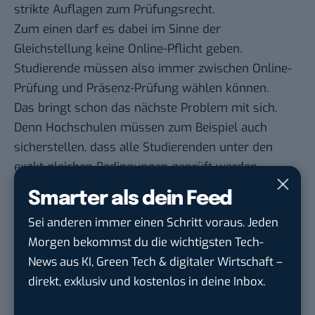
strikte Auflagen zum Prüfungsrecht.
Zum einen darf es dabei im Sinne der
Gleichstellung keine Online-Pflicht geben.
Studierende müssen also immer zwischen Online-
Prüfung und Präsenz-Prüfung wählen können.
Das bringt schon das nächste Problem mit sich.
Denn Hochschulen müssen zum Beispiel auch
sicherstellen, dass alle Studierenden unter den
exakt gleichen Bedingungen geprüft werden.
Wie garantiert man das, wenn man sowohl online
Smarter als dein Feed
als auch im Seminarraum prüft? In einer
Sei anderen immer einen Schritt voraus. Jeden
Studenten-WG herrschen grundsätzlich andere
Morgen bekommst du die wichtigsten Tech-
Bedingungen als in einem stillen Klassenraum.
News aus KI, Green Tech & digitaler Wirtschaft –
Teilweise haben aber nicht nur die Bundesländer,
direkt, exklusiv und kostenlos in deine Inbox.
sondern auch die Universitäten und Schulen selbst
individuelle Prüfungsauflagen. Hier eine einheitliche