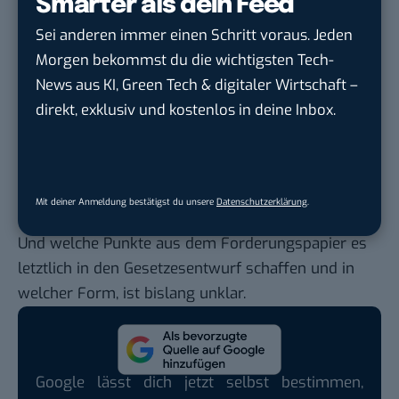
Smarter als dein Feed
breiter zu fassen, sodass sie nicht mehr
Sei anderen immer einen Schritt voraus. Jeden
datenrechtlich geschützt sein könnten.
Morgen bekommst du die wichtigsten Tech-
Es kursiert ebenfalls die Idee, „Mitwirkende“ an
News aus KI, Green Tech & digitaler Wirtschaft –
Telekommunikationsdiensten (also alle, die
direkt, exklusiv und kostenlos in deine Inbox.
Internetkommunikation für ihre Kundinnen und
Kunden nutzen, wie Hotels, Krankenhäuser oder
Airlines) dazu zu verpflichten, ihre Kundendaten
weiterzuleiten.
Mit deiner Anmeldung bestätigst du unsere
Datenschutzerklärung
.
Noch sind dies allerdings lediglich Forderungen.
Und welche Punkte aus dem Forderungspapier es
letztlich in den Gesetzesentwurf schaffen und in
welcher Form, ist bislang unklar.
Google lässt dich jetzt selbst bestimmen,