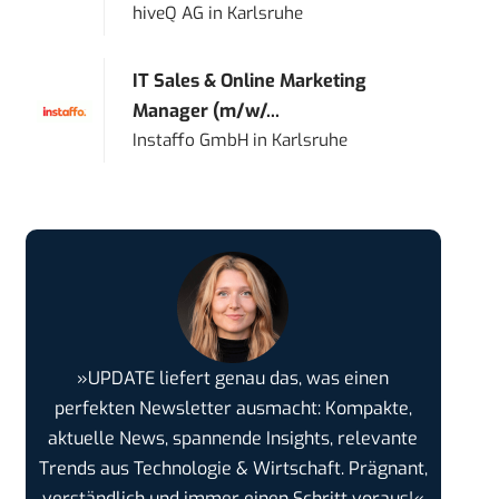
hiveQ AG
in
Karlsruhe
IT Sales & Online Marketing
Manager (m/w/...
Instaffo GmbH
in
Karlsruhe
»UPDATE liefert genau das, was einen
perfekten Newsletter ausmacht: Kompakte,
aktuelle News, spannende Insights, relevante
Trends aus Technologie & Wirtschaft. Prägnant,
verständlich und immer einen Schritt voraus!«