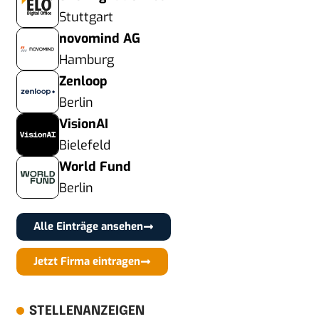
Stuttgart
novomind AG
Hamburg
Zenloop
Berlin
VisionAI
Bielefeld
World Fund
Berlin
Alle Einträge ansehen
Jetzt Firma eintragen
STELLENANZEIGEN