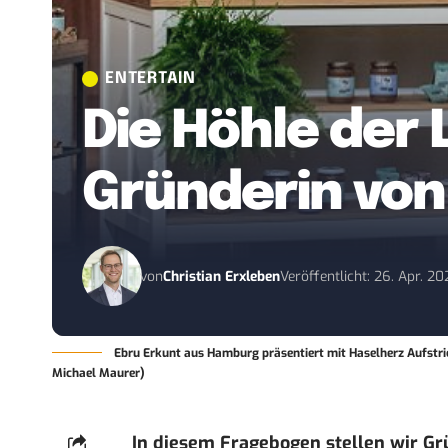
ENTERTAIN
Die Höhle der 
Gründerin von
von
Christian Erxleben
Veröffentlicht: 26. Apr. 20
Ebru Erkunt aus Hamburg präsentiert mit Haselherz Aufstric
Michael Maurer)
In diesem Fragebogen stellen wir G