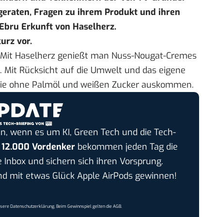
 geraten, Fragen zu ihrem Produkt und ihren
 Ebru Erkunft von
Haselherz
.
urz vor.
Mit Haselherz genießt man Nuss-Nougat-Cremes
 Mit Rücksicht auf die Umwelt und das eigene
, die ohne Palmöl und weißen Zucker auskommen.
n, wenn es um KI, Green Tech und die Tech-
r
12.000 Vordenker
bekommen jeden Tag die
e Inbox und sichern sich ihren Vorsprung.
 mit etwas Glück Apple AirPods gewinnen!
nsere
Datenschutzerklärung
. Beim Gewinnspiel gelten die
AGB
.