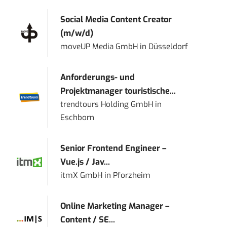
Social Media Content Creator
(m/w/d)
moveUP Media GmbH
in
Düsseldorf
Anforderungs- und
Projektmanager touristische...
trendtours Holding GmbH
in
Eschborn
Senior Frontend Engineer –
Vue.js / Jav...
itmX GmbH
in
Pforzheim
Online Marketing Manager –
Content / SE...