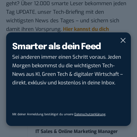
geht? Über 12.000 smarte Leser bekommen jeden
Tag UPDATE, unser Tech-Briefing mit den
wichtigsten News des Tages – und sichern sich
damit ihren Vorsprung.
Hier kannst du dich
kostenlos anmelden.
Smarter als dein Feed
STELLENANZEIGEN
Sei anderen immer einen Schritt voraus. Jeden
Morgen bekommst du die wichtigsten Tech-
Social Media Content Creator (m/w/d)
News aus KI, Green Tech & digitaler Wirtschaft –
moveUP Media GmbH
in
Düsseldorf
direkt, exklusiv und kostenlos in deine Inbox.
Anforderungs- und Projektmanager
touristische...
trendtours Holding GmbH
in
Eschborn
Mit deiner Anmeldung bestätigst du unsere
Datenschutzerklärung
.
IT Sales & Online Marketing Manager