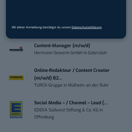
Art Director – UX Design / Adobe CC /
P...
Mit deiner Anmeldung bestätigst du unsere
Datenschutzerklärung
.
meap GmbH
in
Witten
Content-Manager (m/w/d)
Hermann Sewerin GmbH
in
Gütersloh
Online-Redakteur / Content Creator
(m/w/d) B2...
TURCK-Gruppe
in
Mülheim an der Ruhr
Social Media – / Channel – Lead (...
EDEKA Südwest Stiftung & Co. KG
in
Offenburg