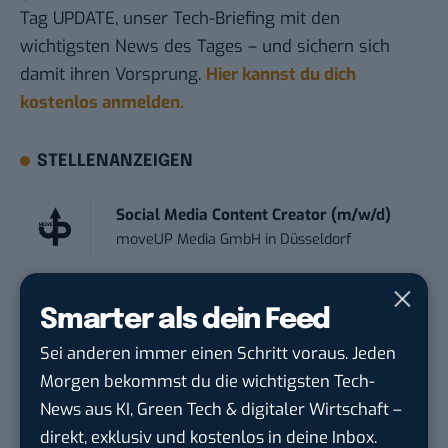
Tag UPDATE, unser Tech-Briefing mit den
wichtigsten News des Tages – und sichern sich
damit ihren Vorsprung.
Hier kannst du dich
kostenlos anmelden.
STELLENANZEIGEN
Social Media Content Creator (m/w/d)
moveUP Media GmbH
in
Düsseldorf
Anforderungs- und Projektmanager
Smarter als dein Feed
touristische...
trendtours Holding GmbH
in
Eschborn
Sei anderen immer einen Schritt voraus. Jeden
Morgen bekommst du die wichtigsten Tech-
News aus KI, Green Tech & digitaler Wirtschaft –
Content Creator (m/w/d)
OAS AG
in
Bremen
direkt, exklusiv und kostenlos in deine Inbox.