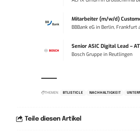
ALFIX GmbH
in
Großschirma be
Mitarbeiter (m/w/d) Custome
BBBank eG
in
Berlin, Frankfurt
Senior ASIC Digital Lead – AT
Bosch Gruppe
in
Reutlingen
THEMEN:
BTLISTICLE
NACHHALTIGKEIT
UNTER
Teile diesen Artikel