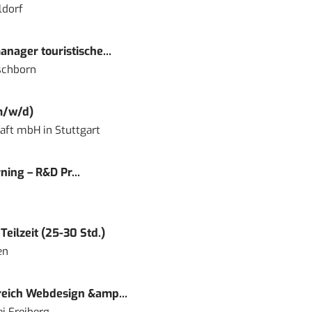
ldorf
nager touristische...
schborn
m/w/d)
haft mbH
in
Stuttgart
ning – R&D Pr...
eilzeit (25-30 Std.)
en
eich Webdesign &amp...