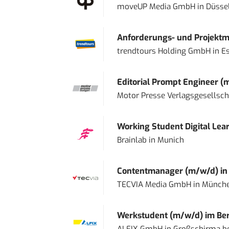
moveUP Media GmbH
in
Düsse
Anforderungs- und Projektma
trendtours Holding GmbH
in
E
Editorial Prompt Engineer (
Motor Presse Verlagsgesellsc
Working Student Digital Lear
Brainlab
in
Munich
Contentmanager (m/w/d) in T
TECVIA Media GmbH
in
Münch
Werkstudent (m/w/d) im Ber