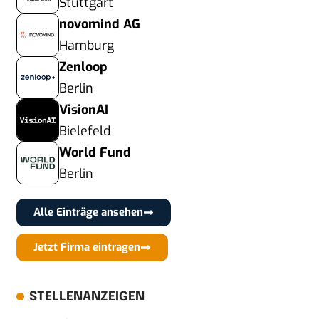
Stuttgart
novomind AG
Hamburg
Zenloop
Berlin
VisionAI
Bielefeld
World Fund
Berlin
Alle Einträge ansehen
Jetzt Firma eintragen
STELLENANZEIGEN