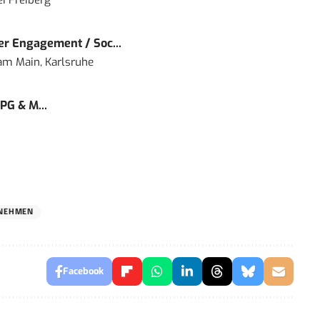
i Freiberg
r Engagement / Soc...
 am Main, Karlsruhe
PG & M...
NEHMEN
Facebook