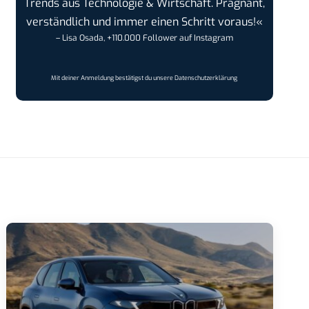
Trends aus Technologie & Wirtschaft. Prägnant,
verständlich und immer einen Schritt voraus!«
– Lisa Osada, +110.000 Follower auf Instagram
Mit deiner Anmeldung bestätigst du unsere
Datenschutzerklärung