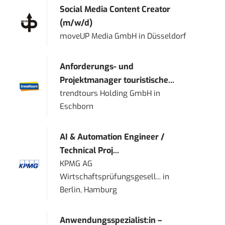
Social Media Content Creator
(m/w/d)
moveUP Media GmbH
in
Düsseldorf
Anforderungs- und
Projektmanager touristische...
trendtours Holding GmbH
in
Eschborn
AI & Automation Engineer /
Technical Proj...
KPMG AG
Wirtschaftsprüfungsgesell...
in
Berlin, Hamburg
Anwendungsspezialist:in –