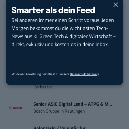
Smarter als dein Feed
Social Media Content Creator (m/w/d)
moveUP Media GmbH
in
Düsseldorf
Sei anderen immer einen Schritt voraus. Jeden
Morgen bekommst du die wichtigsten Tech-
Anforderungs- und Projektmanager
News aus KI, Green Tech & digitaler Wirtschaft –
touristische...
direkt, exklusiv und kostenlos in deine Inbox.
trendtours Holding GmbH
in
Eschborn
Mitarbeiter (m/w/d) Customer
Engagement / Soc...
Mit deiner Anmeldung bestätigst du unsere
Datenschutzerklärung
.
BBBank eG
in
Berlin, Frankfurt am Main,
Karlsruhe
Senior ASIC Digital Lead – ATPG & M...
Bosch Gruppe
in
Reutlingen
Volontärin / Volontär für