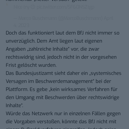
Nice try 😉
pic.twitter.com/SF60NSZtgp
— Marco Buschmann (@MarcoBuschmann)
April
4, 2023
Doch das funktioniert laut dem BfJ nicht immer so
unverzüglich. Dem Amt liegen laut eigenen
Angaben „zahlreiche Inhalte“ vor, die zwar
rechtswidrig sind, jedoch nicht in der vorgesehen
Frist gelöscht wurden.
Das Bundesjustizamt sieht daher ein „systemisches
Versagen im Beschwerdemanagement“ bei der
Plattform. Es gebe „kein wirksames Verfahren für
den Umgang mit Beschwerden über rechtswidrige
Inhalte“.
Würde das Netzwerk nur in einzelnen Fällen gegen
die Vorgaben verstoßen, könnte das BfJ nicht mit