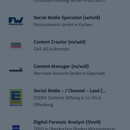
trendtours Holding GmbH
in
Eschborn
Social Media Specialist (w/m/d)
Personalwerk GmbH
in
Karben
Content Creator (m/w/d)
OAS AG
in
Bremen
Content-Manager (m/w/d)
Hermann Sewerin GmbH
in
Gütersloh
Social Media – / Channel – Lead (...
EDEKA Südwest Stiftung & Co. KG
in
Offenburg
Digital Forensic Analyst (f/m/d)
ZEISS
in
Oberkochen (Baden-Württemberg),