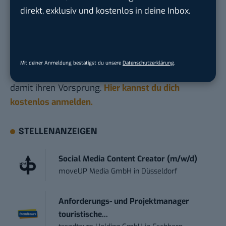
direkt, exklusiv und kostenlos in deine Inbox.
Du möchtest nicht abgehängt werden
, wenn es um
KI, Green Tech und die Tech-Themen von Morgen
geht? Über 12.000 smarte Leser bekommen jeden
Tag UPDATE, unser Tech-Briefing mit den
Mit deiner Anmeldung bestätigst du unsere
Datenschutzerklärung
.
wichtigsten News des Tages – und sichern sich
damit ihren Vorsprung.
Hier kannst du dich
kostenlos anmelden.
STELLENANZEIGEN
Social Media Content Creator (m/w/d)
moveUP Media GmbH
in
Düsseldorf
Anforderungs- und Projektmanager
touristische...