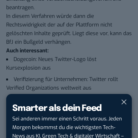
beantragen.
In diesem Verfahren würde dann die
Rechtswidrigkeit der auf der Plattform nicht
gelöschten Inhalte geprüft. Liegt diese vor, kann das
BfJ ein Bußgeld verhängen.
Auch interessant:
Dogecoin: Neues Twitter-Logo löst
Kursexplosion aus
Verifizierung für Unternehmen: Twitter rollt
Verified Organizations weltweit aus
Twitter-Algorithmus: Diese 35 Promis erhalten
Smarter als dein Feed
eine Sonderbehandlung
Sei anderen immer einen Schritt voraus. Jeden
Twitter Blue: Elon Musk macht Twitter-Umfragen
Morgen bekommst du die wichtigsten Tech-
kostenpflichtig
News aus KI, Green Tech & digitaler Wirtschaft –