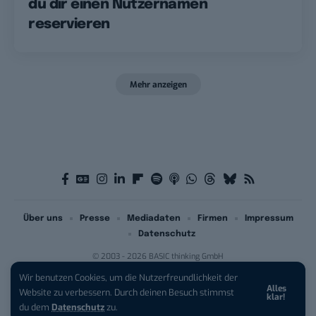
du dir einen Nutzernamen
reservieren
Mehr anzeigen
Über uns
Presse
Mediadaten
Firmen
Impressum
Datenschutz
© 2003 - 2026 BASIC thinking GmbH
Wir benutzen Cookies, um die Nutzerfreundlichkeit der
Alles
iPhone 17 Pro sichern:
Für 1 € +
Website zu verbessern. Durch deinen Besuch stimmst
klar!
200 € Hardware-Bonus!
du dem
Datenschutz
zu.