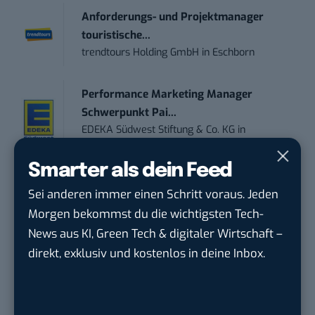
Anforderungs- und Projektmanager
touristische...
trendtours Holding GmbH
in
Eschborn
Performance Marketing Manager
Schwerpunkt Pai...
EDEKA Südwest Stiftung & Co. KG
in
Offenburg
Smarter als dein Feed
Social Media Consultant & Account Lead
Sei anderen immer einen Schritt voraus. Jeden
(m...
Morgen bekommst du die wichtigsten Tech-
Social DNA GmbH
in
Frankfurt am Main,
News aus KI, Green Tech & digitaler Wirtschaft –
Frankfurt am Main
direkt, exklusiv und kostenlos in deine Inbox.
Sales-Manager (m/w/d) Online-
Marketing