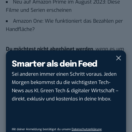
Neu auf Amazon Prime im August 2023: Diese
Filme und Serien erscheinen
Amazon One: Wie funktioniert das Bezahlen per
Handfläche?
Du möchtest nicht abgehängt werden
, wenn es um
KI, Green Tech und die Tech-Themen von Morgen
Smarter als dein Feed
geht? Über 12.000 smarte Leser bekommen jeden
Tag UPDATE, unser Tech-Briefing mit den
Sei anderen immer einen Schritt voraus. Jeden
wichtigsten News des Tages – und sichern sich
Morgen bekommst du die wichtigsten Tech-
damit ihren Vorsprung.
Hier kannst du dich
News aus KI, Green Tech & digitaler Wirtschaft –
kostenlos anmelden.
direkt, exklusiv und kostenlos in deine Inbox.
STELLENANZEIGEN
Mit deiner Anmeldung bestätigst du unsere
Datenschutzerklärung
.
Social Media Content Creator (m/w/d)