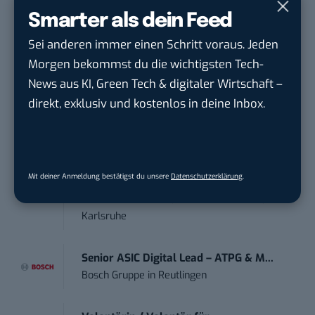
Smarter als dein Feed
Social Media Content Creator (m/w/d)
Sei anderen immer einen Schritt voraus. Jeden
moveUP Media GmbH
in
Düsseldorf
Morgen bekommst du die wichtigsten Tech-
News aus KI, Green Tech & digitaler Wirtschaft –
Anforderungs- und Projektmanager
direkt, exklusiv und kostenlos in deine Inbox.
touristische...
trendtours Holding GmbH
in
Eschborn
Mitarbeiter (m/w/d) Customer
Mit deiner Anmeldung bestätigst du unsere
Datenschutzerklärung
.
Engagement / Soc...
BBBank eG
in
Berlin, Frankfurt am Main,
Karlsruhe
Senior ASIC Digital Lead – ATPG & M...
Bosch Gruppe
in
Reutlingen