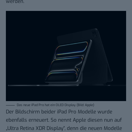
werden.
Das neue iPad Pro hat ein OLED Display. (Bild: Apple)
Der Bildschirm beider iPad Pro Modelle wurde
ebenfalls erneuert. So nennt Apple diesen nun auf
„Ultra Retina XDR Display“, denn die neuen Modelle