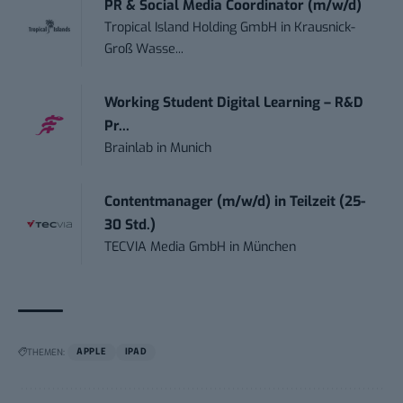
PR & Social Media Coordinator (m/w/d)
Tropical Island Holding GmbH
in
Krausnick-
Groß Wasse...
Working Student Digital Learning – R&D
Pr...
Brainlab
in
Munich
Contentmanager (m/w/d) in Teilzeit (25-
30 Std.)
TECVIA Media GmbH
in
München
THEMEN:
APPLE
IPAD