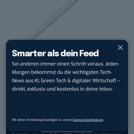
Smarter als dein Feed
Der Pencil Pro hat haptisches Feedback. (Bild: Apple)
Der Stift kann lässt sich nun auch drehen, um
Sei anderen immer einen Schritt voraus. Jeden
Objekte in 3D Anwendungen bewegen zu können
Morgen bekommst du die wichtigsten Tech-
oder Stifte anzupassen. Der Pencil Pro ist zudem
News aus KI, Green Tech & digitaler Wirtschaft –
mit dem „Wo ist?“-Netzwerk kompatibel und soll
direkt, exklusiv und kostenlos in deine Inbox.
damit leichter gefunden werden können. Geladen
wird der Stift magnetisch am iPad Air oder iPad Pro.
Mit deiner Anmeldung bestätigst du unsere
Datenschutzerklärung
.