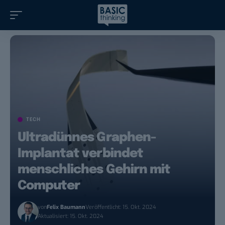
TECH
Ultradünnes Graphen-
Implantat verbindet
menschliches Gehirn mit
Computer
von
Felix Baumann
Veröffentlicht: 15. Okt. 2024
Aktualisiert: 15. Okt. 2024