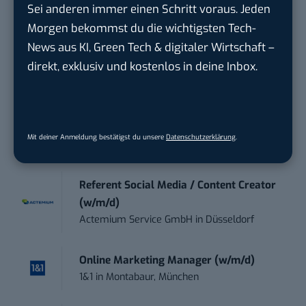
Sei anderen immer einen Schritt voraus. Jeden
Community Manager:in Open Source
Morgen bekommst du die wichtigsten Tech-
(w/m/d)
News aus KI, Green Tech & digitaler Wirtschaft –
Zentrum für Digitale Souveränität der Öffe...
direkt, exklusiv und kostenlos in deine Inbox.
in
Bochum
Art Director – UX Design / Adobe CC /
P...
Mit deiner Anmeldung bestätigst du unsere
Datenschutzerklärung
.
meap GmbH
in
Witten
Referent Social Media / Content Creator
(w/m/d)
Actemium Service GmbH
in
Düsseldorf
Online Marketing Manager (w/m/d)
1&1
in
Montabaur, München