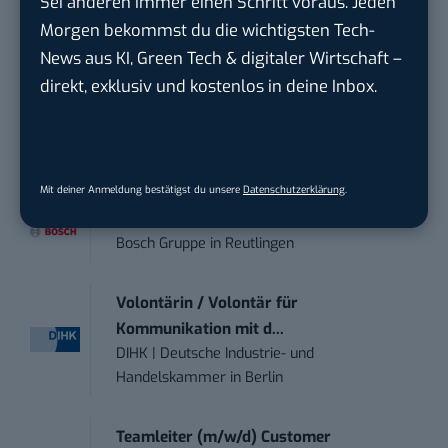
Sei anderen immer einen Schritt voraus. Jeden
Webdesign &amp...
ALFIX GmbH
in
Großschirma bei Freiberg
Morgen bekommst du die wichtigsten Tech-
News aus KI, Green Tech & digitaler Wirtschaft –
direkt, exklusiv und kostenlos in deine Inbox.
Mitarbeiter (m/w/d) Customer
Engagement / Soc...
BBBank eG
in
Berlin, Frankfurt am Main,
Karlsruhe
Mit deiner Anmeldung bestätigst du unsere
Datenschutzerklärung
.
Senior ASIC Digital Lead – ATPG & M...
Bosch Gruppe
in
Reutlingen
Volontärin / Volontär für
Kommunikation mit d...
DIHK | Deutsche Industrie- und
Handelskammer
in
Berlin
Teamleiter (m/w/d) Customer