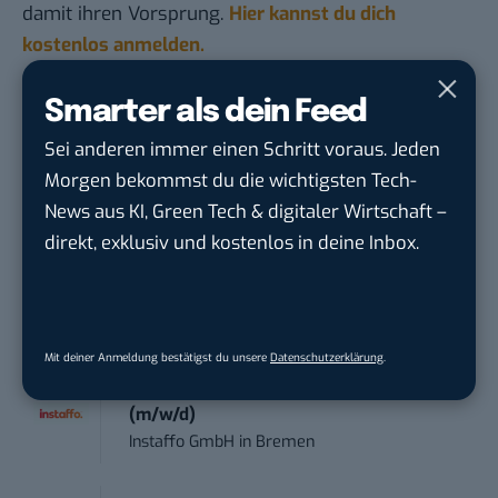
damit ihren Vorsprung.
Hier kannst du dich
kostenlos anmelden.
Smarter als dein Feed
STELLENANZEIGEN
Sei anderen immer einen Schritt voraus. Jeden
Social Media Content Creator (m/w/d)
Morgen bekommst du die wichtigsten Tech-
moveUP Media GmbH
in
Düsseldorf
News aus KI, Green Tech & digitaler Wirtschaft –
direkt, exklusiv und kostenlos in deine Inbox.
Anforderungs- und Projektmanager
touristische...
trendtours Holding GmbH
in
Eschborn
Mit deiner Anmeldung bestätigst du unsere
Datenschutzerklärung
.
Sales Manager Digital Marketing
(m/w/d)
Instaffo GmbH
in
Bremen