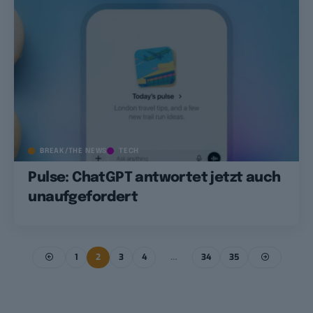
BREAK/THE NEWS
TECH
Pulse: ChatGPT antwortet jetzt auch
unaufgefordert
1
2
3
4
…
34
35