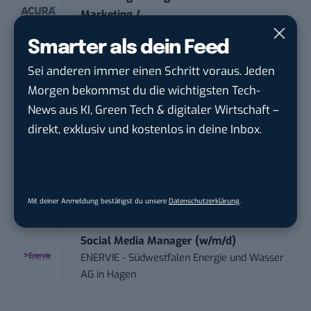
Marketing /...
Acura Fachklinik GmbH
in
Albstadt
Smarter als dein Feed
Sei anderen immer einen Schritt voraus. Jeden
Content Marketing Specialist Product &
Morgen bekommst du die wichtigsten Tech-
Te...
Ferdinand Bilstein GmbH & Co. KG
in
News aus KI, Green Tech & digitaler Wirtschaft –
Ennepetal
direkt, exklusiv und kostenlos in deine Inbox.
Digital Forensic Analyst (f/m/d)
ZEISS
in
Oberkochen (Baden-Württemberg),
München
Mit deiner Anmeldung bestätigst du unsere
Datenschutzerklärung
.
Social Media Manager (w/m/d)
ENERVIE - Südwestfalen Energie und Wasser
AG
in
Hagen