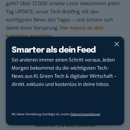
geht? Über 12.000 smarte Leser bekommen jeden
Tag UPDATE, unser Tech-Briefing mit den
wichtigsten News des Tages – und sichern sich
damit ihren Vorsprung.
Hier kannst du dich
kostenlos anmelden.
Smarter als dein Feed
STELLENANZEIGEN
Sei anderen immer einen Schritt voraus. Jeden
Morgen bekommst du die wichtigsten Tech-
Social Media Content Creator (m/w/d)
News aus KI, Green Tech & digitaler Wirtschaft –
moveUP Media GmbH
in
Düsseldorf
direkt, exklusiv und kostenlos in deine Inbox.
Anforderungs- und Projektmanager
touristische...
trendtours Holding GmbH
in
Eschborn
Mit deiner Anmeldung bestätigst du unsere
Datenschutzerklärung
.
Teamleiter (m/w/d) Customer