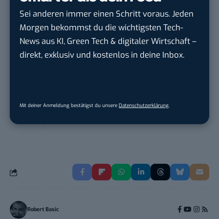
Frankfurt am Main
Sei anderen immer einen Schritt voraus. Jeden
Morgen bekommst du die wichtigsten Tech-
Sales-Manager (m/w/d) Online-
News aus KI, Green Tech & digitaler Wirtschaft –
Marketing
direkt, exklusiv und kostenlos in deine Inbox.
.wtv Württemberger Medien GmbH & ...
in
Heilbronn, F...
Endpoint Security Engineer – OT (f/m/x)
Mit deiner Anmeldung bestätigst du unsere
Datenschutzerklärung
.
ZEISS
in
Oberkochen (Baden-Württemberg),
München
Robert Basic