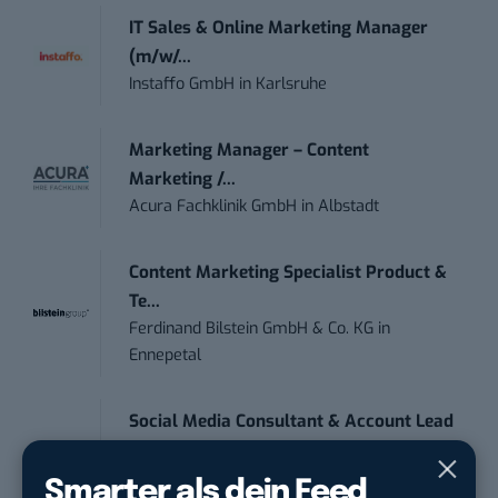
IT Sales & Online Marketing Manager
(m/w/...
Instaffo GmbH
in
Karlsruhe
Marketing Manager – Content
Marketing /...
Acura Fachklinik GmbH
in
Albstadt
Content Marketing Specialist Product &
Te...
Ferdinand Bilstein GmbH & Co. KG
in
Ennepetal
Social Media Consultant & Account Lead
(m...
Social DNA GmbH
in
Frankfurt am Main,
Smarter als dein Feed