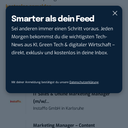
kostenlos anmelden.
Smarter als dein Feed
STELLENANZEIGEN
Sei anderen immer einen Schritt voraus. Jeden
Morgen bekommst du die wichtigsten Tech-
Social Media Content Creator (m/w/d)
News aus KI, Green Tech & digitaler Wirtschaft –
moveUP Media GmbH
in
Düsseldorf
direkt, exklusiv und kostenlos in deine Inbox.
Anforderungs- und Projektmanager
touristische...
trendtours Holding GmbH
in
Eschborn
Mit deiner Anmeldung bestätigst du unsere
Datenschutzerklärung
.
IT Sales & Online Marketing Manager
(m/w/...
Instaffo GmbH
in
Karlsruhe
Marketing Manager – Content