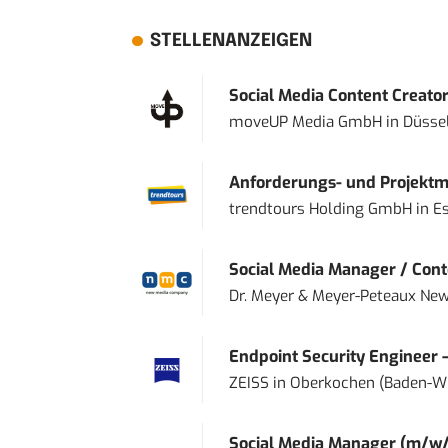
STELLENANZEIGEN
Social Media Content Creato
moveUP Media GmbH
in
Düsse
Anforderungs- und Projektma
trendtours Holding GmbH
in
E
Social Media Manager / Cont
Dr. Meyer & Meyer-Peteaux New
Endpoint Security Engineer 
ZEISS
in
Oberkochen (Baden-W
Social Media Manager (m/w/