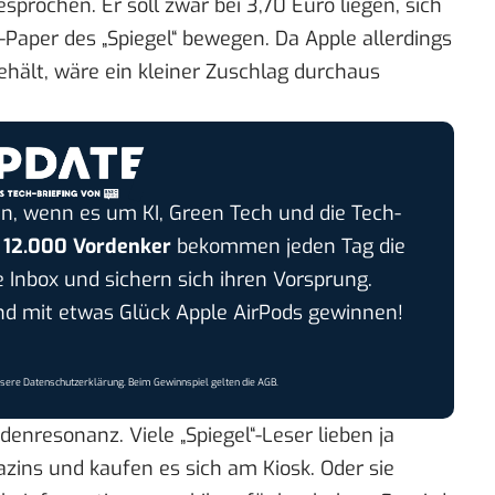
esprochen. Er soll zwar bei 3,70 Euro liegen, sich
-Paper des „Spiegel“ bewegen. Da Apple allerdings
ehält, wäre ein kleiner Zuschlag durchaus
n, wenn es um KI, Green Tech und die Tech-
r
12.000 Vordenker
bekommen jeden Tag die
e Inbox und sichern sich ihren Vorsprung.
 mit etwas Glück Apple AirPods gewinnen!
nsere
Datenschutzerklärung
. Beim Gewinnspiel gelten die
AGB
.
enresonanz. Viele „Spiegel“-Leser lieben ja
zins und kaufen es sich am Kiosk. Oder sie