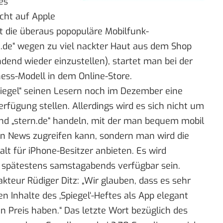
es
cht auf Apple
rt die überaus popopuläre Mobilfunk-
n.de“ wegen zu viel nackter Haut
aus dem Shop
dend wieder einzustellen), startet man bei der
ness-Modell in dem Online-Store.
Spiegel“ seinen Lesern noch im Dezember eine
erfügung stellen. Allerdings wird es sich nicht um
 und „stern.de“ handeln, mit der man bequem mobil
ten News zugreifen kann, sondern man wird die
lt für iPhone-Besitzer anbieten. Es wird
d spätestens samstagabends verfügbar sein.
teur Rüdiger Ditz: „Wir glauben, dass es sehr
en Inhalte des ‚Spiegel‘-Heftes als App elegant
n Preis haben.“ Das letzte Wort bezüglich des