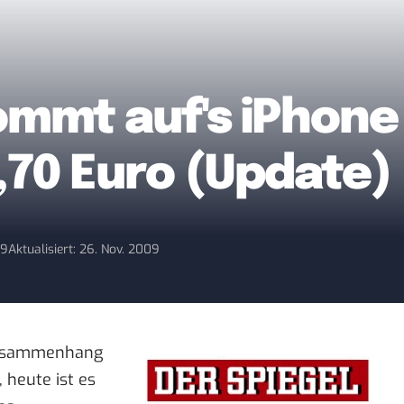
kommt auf's iPhone
,70 Euro (Update)
09
Aktualisiert: 26. Nov. 2009
 Zusammenhang
 heute ist es