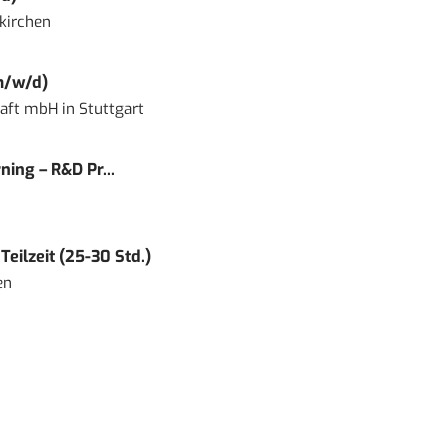
kirchen
m/w/d)
haft mbH
in
Stuttgart
ning – R&D Pr...
eilzeit (25-30 Std.)
en