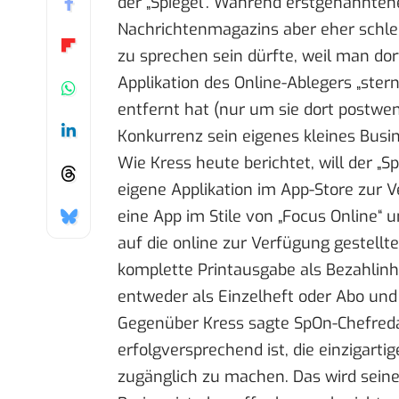
der „Spiegel“. Während erstgenannten
Nachrichtenmagazins aber eher schle
zu sprechen sein dürfte, weil man do
Applikation des Online-Ablegers „ster
entfernt
hat (nur um sie dort postwen
Konkurrenz sein eigenes kleines Busi
Wie
Kress
heute berichtet, will der „
eigene Applikation im App-Store zur V
eine App im Stile von „Focus Online“
auf die online zur Verfügung gestell
komplette Printausgabe als Bezahlinha
entweder als Einzelheft oder Abo un
Gegenüber Kress sagte SpOn-Chefredak
erfolgversprechend ist, die einzigartig
zugänglich zu machen. Das wird seine