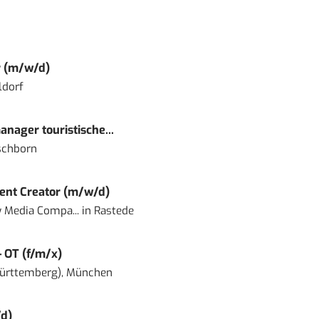
r (m/w/d)
ldorf
nager touristische...
schborn
ent Creator (m/w/d)
 Media Compa...
in
Rastede
– OT (f/m/x)
ürttemberg), München
d)