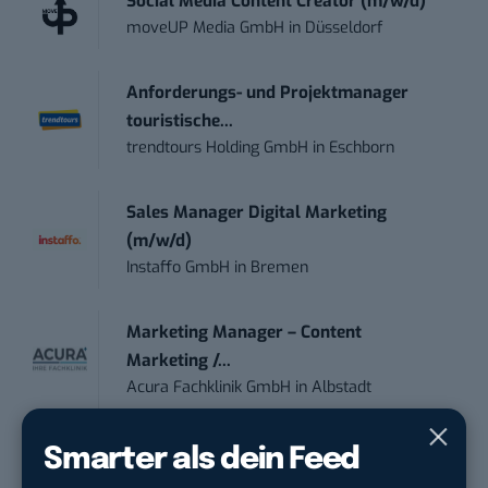
Social Media Content Creator (m/w/d)
moveUP Media GmbH
in
Düsseldorf
Anforderungs- und Projektmanager
touristische...
trendtours Holding GmbH
in
Eschborn
Sales Manager Digital Marketing
(m/w/d)
Instaffo GmbH
in
Bremen
Marketing Manager – Content
Marketing /...
Acura Fachklinik GmbH
in
Albstadt
Content Marketing Specialist Product &
Smarter als dein Feed
Te...