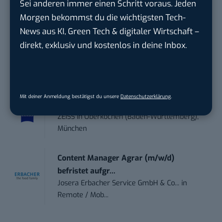
Sei anderen immer einen Schritt voraus. Jeden
Ferdinand Bilstein GmbH & Co. KG
in
Morgen bekommst du die wichtigsten Tech-
Ennepetal
News aus KI, Green Tech & digitaler Wirtschaft –
direkt, exklusiv und kostenlos in deine Inbox.
IT Sales & Online Marketing Manager
(m/w/...
Instaffo GmbH
in
Karlsruhe
Mit deiner Anmeldung bestätigst du unsere
Datenschutzerklärung
.
Endpoint Security Engineer – OT (f/m/x)
ZEISS
in
Oberkochen (Baden-Württemberg),
München
Content Manager Agrar (m/w/d)
befristet aufgr...
Josera Erbacher Service GmbH & Co...
in
Remote / Mob...