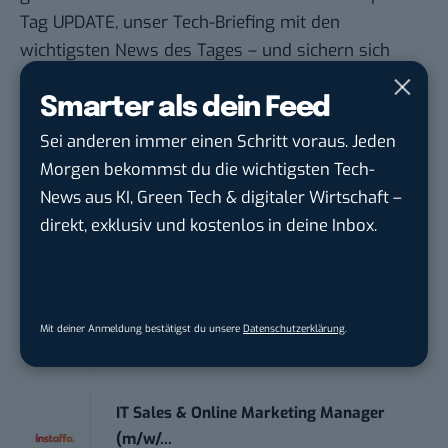
Tag UPDATE, unser Tech-Briefing mit den
wichtigsten News des Tages – und sichern sich
damit ihren Vorsprung.
Hier kannst du dich
Smarter als dein Feed
kostenlos anmelden.
Sei anderen immer einen Schritt voraus. Jeden
STELLENANZEIGEN
Morgen bekommst du die wichtigsten Tech-
News aus KI, Green Tech & digitaler Wirtschaft –
Social Media Content Creator (m/w/d)
direkt, exklusiv und kostenlos in deine Inbox.
moveUP Media GmbH
in
Düsseldorf
Anforderungs- und Projektmanager
touristische...
Mit deiner Anmeldung bestätigst du unsere
Datenschutzerklärung
.
trendtours Holding GmbH
in
Eschborn
IT Sales & Online Marketing Manager
(m/w/...