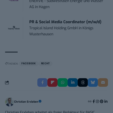
ENERVIE - Südwestfalen Energie und Wasser
AG
in
Hagen
PR & Social Media Coordinator (m/w/d)
Tropical Island Holding GmbH
in
Königs
Wusterhausen
THEMEN:
FACEBOOK
RECHT
Christian Erxleben
Christian Erxleben arbeitet als freier Redakteur für BASIC