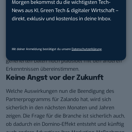
Morgen bekommst du die wichtigsten Tech-
Eine weitere Fehlerquelle in der Nutzung von KI ist,
News aus KI, Green Tech & digitaler Wirtschaft –
dass automatisierte Prozesse und Filter eingestellt
direkt, exklusiv und kostenlos in deine Inbox.
und dann einfach durchlaufen werden. Allerdings
ist es wichtig, dass die Regeln ständig überprüft
werden.
Hierzu müssen Kennzahlen definiert werden und
Mit deiner Anmeldung bestätigst du unsere
Datenschutzerklärung
.
eine kontinuierliche Überprüfung stattfinden, ob die
generierten Daten noch plausibel mit den anderen
Erkenntnissen übereinstimmen.
Keine Angst vor der Zukunft
Welche Auswirkungen nun die Beendigung des
Partnerprogramms für Zalando hat, wird sich
sicherlich in den nächsten Monaten und Jahren
zeigen. Die Frage für die Branche ist sicherlich auch,
ob dadurch ein Domino-Effekt entsteht und künftig