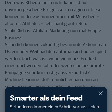
Denn was KI heute noch nicht kann, ist auf
unvorhergesehene Ereignisse zu reagieren. Diese
können in der Zusammenarbeit mit Menschen –
also mit Affiliates – sehr häufig auftreten.
Schließlich ist Affiliate Marketing nun mal People
Business.
Sicherlich können zukünftig bestimmte Aktionen an
Ostern oder Weihnachten automatisiert ausgespielt
werden. Doch was ist, wenn ein neues Produkt
eingeführt werden soll oder wenn eine bestimmte
Kampagne sehr kurzfristig ausverkauft ist?
Machine Learning stößt nämlich genau dann an
seine Grenzen, wenn es vorher noch nichts zu
lernen gab. Daher ist es die Aufgabe der
Smarter als dein Feed
menschlichen Affiliate-Manager weiterhin kreativ
Sei anderen immer einen Schritt voraus. Jeden
und flexibel die Kampagnen zu planen.