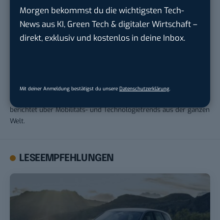
Morgen bekommst du die wichtigsten Tech-
News aus KI, Green Tech & digitaler Wirtschaft –
direkt, exklusiv und kostenlos in deine Inbox.
Marinela Potor
Marinela Potor ist Journalistin mit einer Leidenschaft für alles,
was mobil ist. Sie selbst pendelt regelmäßig vorwiegend
Mit deiner Anmeldung bestätigst du unsere
Datenschutzerklärung
.
zwischen Europa, Südamerika und den USA hin und her und
berichtet über Mobilitäts- und Technologietrends aus der ganzen
Welt.
LESEEMPFEHLUNGEN