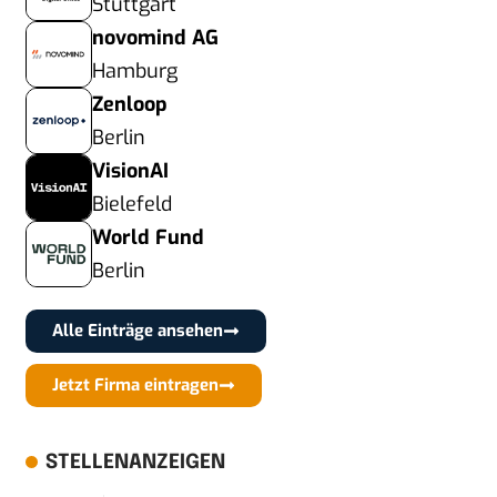
Stuttgart
novomind AG
Hamburg
Zenloop
Berlin
VisionAI
Bielefeld
World Fund
Berlin
Alle Einträge ansehen
Jetzt Firma eintragen
STELLENANZEIGEN