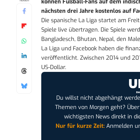
Teilen
können Fußball-Fans auf dem indisch
nächsten drei Jahre kostenlos auf Fa
Die spanische La Liga startet am Frei
Spiele live übertragen. Die Spiele wer
Bangladesch, Bhutan, Nepal, den Maled
La Liga und Facebook haben die finan
veröffentlicht. Zwischen 2014 und 201
US-Dollar.
Du willst nicht abgehängt werde
Themen von Morgen geht? Übe
wichtigsten News direkt in di
Nur für kurze Zeit:
Anmelden und