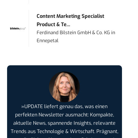
Content Marketing Specialist
Product & Te...
Ferdinand Bilstein GmbH & Co. KG
in
Ennepetal
»UPDATE liefert genau das, was einen
perfekten Newsletter ausmacht: Kompakte,
aktuelle News, spannende Insights, relevante
Trends aus Technologie & Wirtschaft. Prägnant,