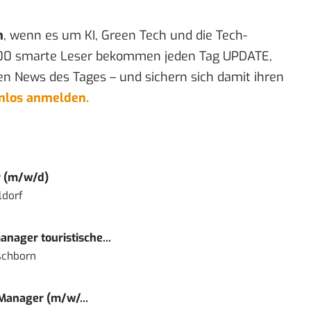
n
, wenn es um KI, Green Tech und die Tech-
00 smarte Leser bekommen jeden Tag UPDATE,
en News des Tages – und sichern sich damit ihren
enlos anmelden.
r (m/w/d)
ldorf
nager touristische...
schborn
 Manager (m/w/...