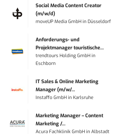
Social Media Content Creator
(m/w/d)
moveUP Media GmbH
in
Düsseldorf
Anforderungs- und
Projektmanager touristische...
trendtours Holding GmbH
in
Eschborn
IT Sales & Online Marketing
Manager (m/w/...
Instaffo GmbH
in
Karlsruhe
Marketing Manager – Content
Marketing /...
Acura Fachklinik GmbH
in
Albstadt