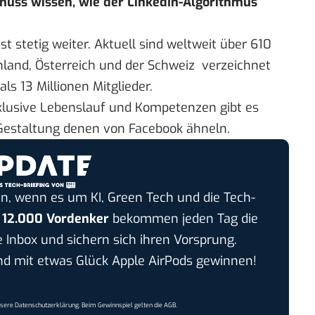
 muss wissen, wie der LinkedIn-Algorithmus
 stetig weiter. Aktuell sind weltweit über 610
schland, Österreich und der Schweiz verzeichnet
ls 13 Millionen Mitglieder.
nklusive Lebenslauf und Kompetenzen gibt es
r Gestaltung denen von Facebook ähneln.
n, wenn es um KI, Green Tech und die Tech-
r
12.000 Vordenker
bekommen jeden Tag die
e Inbox und sichern sich ihren Vorsprung.
 mit etwas Glück Apple AirPods gewinnen!
nsere
Datenschutzerklärung
. Beim Gewinnspiel gelten die
AGB
.