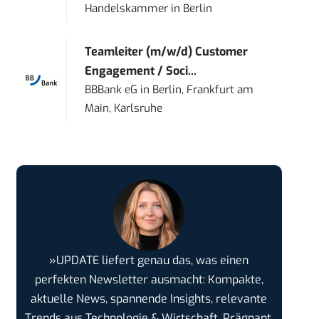
Handelskammer
in
Berlin
Teamleiter (m/w/d) Customer
Engagement / Soci...
BBBank eG
in
Berlin, Frankfurt am
Main, Karlsruhe
»UPDATE liefert genau das, was einen
perfekten Newsletter ausmacht: Kompakte,
aktuelle News, spannende Insights, relevante
Trends aus Technologie & Wirtschaft. Prägnant,