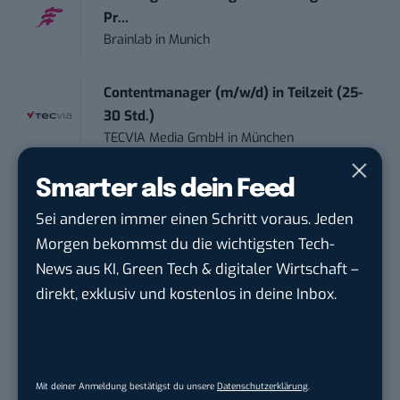
Pr...
Brainlab
in
Munich
Contentmanager (m/w/d) in Teilzeit (25-
30 Std.)
TECVIA Media GmbH
in
München
Smarter als dein Feed
Werkstudent (m/w/d) im Bereich
Webdesign &amp...
Sei anderen immer einen Schritt voraus. Jeden
ALFIX GmbH
in
Großschirma bei Freiberg
Morgen bekommst du die wichtigsten Tech-
News aus KI, Green Tech & digitaler Wirtschaft –
Mitarbeiter (m/w/d) Customer
direkt, exklusiv und kostenlos in deine Inbox.
Engagement / Soc...
BBBank eG
in
Berlin, Frankfurt am Main,
Karlsruhe
Mit deiner Anmeldung bestätigst du unsere
Datenschutzerklärung
.