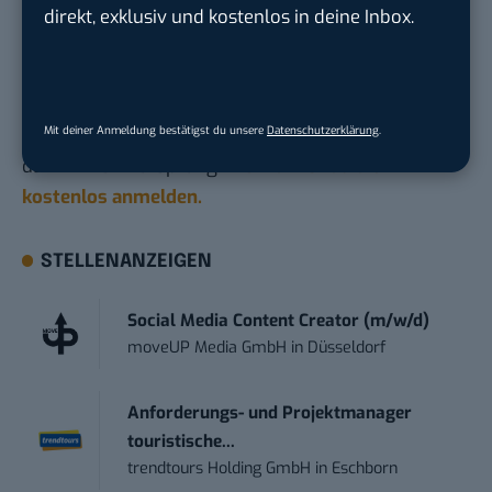
Du möchtest nicht abgehängt werden
, wenn es um
direkt, exklusiv und kostenlos in deine Inbox.
KI, Green Tech und die Tech-Themen von Morgen
geht? Über 12.000 smarte Leser bekommen jeden
Tag UPDATE, unser Tech-Briefing mit den
Mit deiner Anmeldung bestätigst du unsere
Datenschutzerklärung
.
wichtigsten News des Tages – und sichern sich
damit ihren Vorsprung.
Hier kannst du dich
kostenlos anmelden.
STELLENANZEIGEN
Social Media Content Creator (m/w/d)
moveUP Media GmbH
in
Düsseldorf
Anforderungs- und Projektmanager
touristische...
trendtours Holding GmbH
in
Eschborn