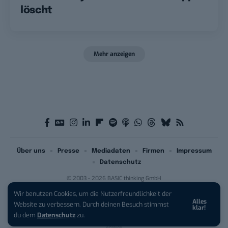
löscht
Mehr anzeigen
Über uns
Presse
Mediadaten
Firmen
Impressum
Datenschutz
© 2003 - 2026 BASIC thinking GmbH
Wir benutzen Cookies, um die Nutzerfreundlichkeit der
Alles
iPhone 17 Pro sichern:
Für 1 € +
Website zu verbessern. Durch deinen Besuch stimmst
klar!
200 € Hardware-Bonus!
du dem
Datenschutz
zu.
Anzeige