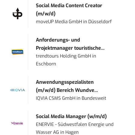
Social Media Content Creator
(m/w/d)
moveUP Media GmbH
in
Düsseldorf
Anforderungs- und
Projektmanager touristische...
trendtours Holding GmbH
in
Eschborn
Anwendungsspezialisten
(m/w/d) Bereich Wundve...
IQVIA CSMS GmbH
in
Bundesweit
Social Media Manager (w/m/d)
ENERVIE - Südwestfalen Energie und
Wasser AG
in
Hagen