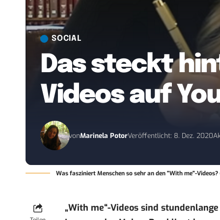
SOCIAL
Das steckt hi
Videos auf Yo
von
Marinela Potor
Veröffentlicht: 8. Dez. 2020
Ak
Was fasziniert Menschen so sehr an den "With me"-Videos? 
„With me“-Videos sind stundenlange L