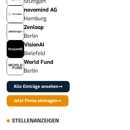
Stuttgart
novomind AG
Hamburg
Zenloop
Berlin
VisionAI
Bielefeld
World Fund
Berlin
Alle Einträge ansehen
Jetzt Firma eintragen
STELLENANZEIGEN