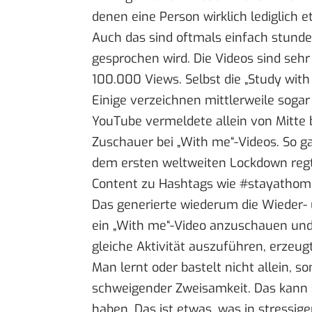
denen eine Person wirklich lediglich 
Auch das sind oftmals einfach stunde
gesprochen wird. Die Videos sind sehr
100.000 Views
. Selbst die „Study wi
Einige verzeichnen mittlerweile soga
YouTube
vermeldete
allein von Mitt
Zuschauer bei „With me“-Videos. So gan
dem ersten weltweiten Lockdown regt
Content zu Hashtags wie #stayathom
Das generierte wiederum die Wieder-
ein „With me“-Video anzuschauen und 
gleiche Aktivität auszuführen, erzeu
Man lernt oder bastelt nicht allein, s
schweigender Zweisamkeit. Das kann 
haben. Das ist etwas, was in stressig