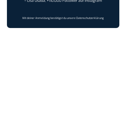
– Lisa Osada, +110.000 Follower auf Instagram
Mit deiner Anmeldung bestätigst du unsere
Datenschutzerklärung