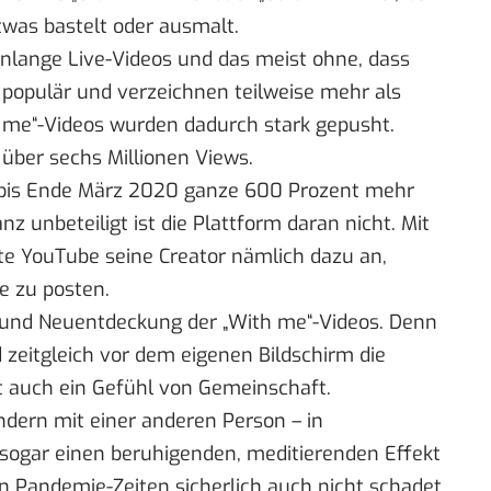
etwas bastelt oder ausmalt.
nlange Live-Videos und das meist ohne, dass
 populär und verzeichnen teilweise mehr als
th me“-Videos wurden dadurch stark gepusht.
r
über sechs Millionen Views
.
e bis Ende März 2020 ganze 600 Prozent mehr
z unbeteiligt ist die Plattform daran nicht. Mit
e YouTube seine Creator nämlich dazu an,
e zu posten.
 und Neuentdeckung der „With me“-Videos. Denn
zeitgleich vor dem eigenen Bildschirm die
gt auch ein Gefühl von Gemeinschaft.
ondern mit einer anderen Person – in
sogar einen beruhigenden,
meditierenden
Effekt
en Pandemie-Zeiten sicherlich auch nicht schadet.