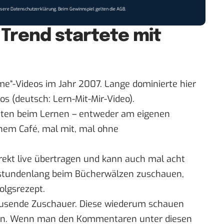
nsere
Datenschutzerklärung
. Beim Gewinnspiel gelten die
AGB
.
 Trend startete mit
me“-Videos im Jahr 2007. Lange dominierte hier
os (deutsch: Lern-Mit-Mir-Video).
enten beim Lernen – entweder am eigenen
einem Café, mal mit, mal ohne
rekt live übertragen und kann auch mal acht
stundenlang beim Bücherwälzen zuschauen,
olgsrezept.
ausende Zuschauer. Diese wiederum schauen
rnen. Wenn man den
Kommentaren unter diesen