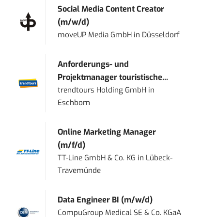
Social Media Content Creator
(m/w/d)
moveUP Media GmbH
in
Düsseldorf
Anforderungs- und
Projektmanager touristische...
trendtours Holding GmbH
in
Eschborn
Online Marketing Manager
(m/f/d)
TT-Line GmbH & Co. KG
in
Lübeck-
Travemünde
Data Engineer BI (m/w/d)
CompuGroup Medical SE & Co. KGaA