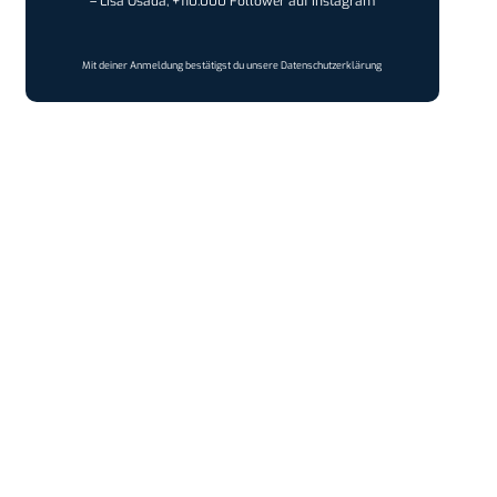
– Lisa Osada, +110.000 Follower auf Instagram
Mit deiner Anmeldung bestätigst du unsere
Datenschutzerklärung