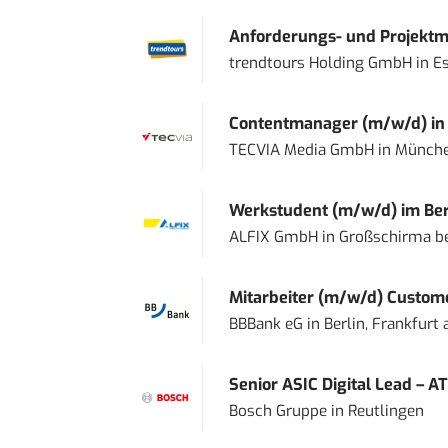
Anforderungs- und Projektma
trendtours Holding GmbH
in
E
Contentmanager (m/w/d) in T
TECVIA Media GmbH
in
Münch
Werkstudent (m/w/d) im Ber
ALFIX GmbH
in
Großschirma be
Mitarbeiter (m/w/d) Custome
BBBank eG
in
Berlin, Frankfurt
Senior ASIC Digital Lead – AT
Bosch Gruppe
in
Reutlingen