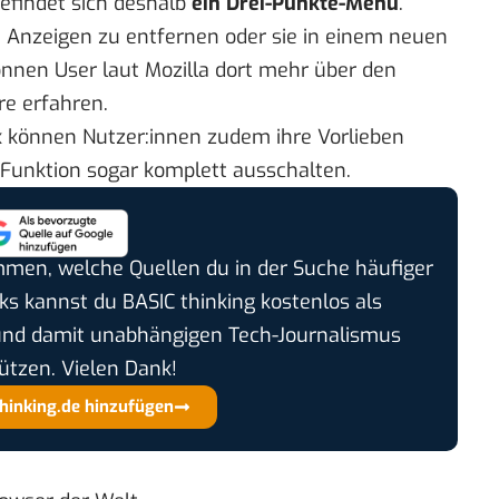
efindet sich deshalb
ein Drei-Punkte-Menü
.
 Anzeigen zu entfernen oder sie in einem neuen
nnen User laut Mozilla dort mehr über den
re erfahren.
x können Nutzer:innen zudem ihre Vorlieben
e Funktion sogar komplett ausschalten.
timmen, welche Quellen du in der Suche häufiger
cks kannst du BASIC thinking kostenlos als
und damit unabhängigen Tech-Journalismus
ützen. Vielen Dank!
thinking.de hinzufügen