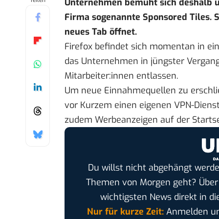
Teilen
Unternehmen bemüht sich deshalb um
Firma sogenannte Sponsored Tiles. S
neues Tab öffnet.
Firefox befindet sich momentan in e
das Unternehmen in jüngster Vergange
Mitarbeiter:innen entlassen.
Um neue Einnahmequellen zu erschlie
vor Kurzem einen eigenen VPN-Dienst
zudem Werbeanzeigen auf der Startse
Du willst nicht abgehängt werde
Themen von Morgen geht? Übe
wichtigsten News direkt in di
Nur für kurze Zeit:
Anmelden und