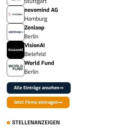
Stuttgart
novomind AG
Hamburg
Zenloop
Berlin
VisionAI
Bielefeld
World Fund
Berlin
Alle Einträge ansehen
Jetzt Firma eintragen
STELLENANZEIGEN