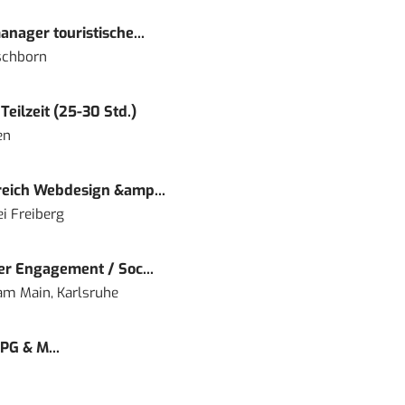
nager touristische...
schborn
eilzeit (25-30 Std.)
en
eich Webdesign &amp...
i Freiberg
r Engagement / Soc...
 am Main, Karlsruhe
PG & M...