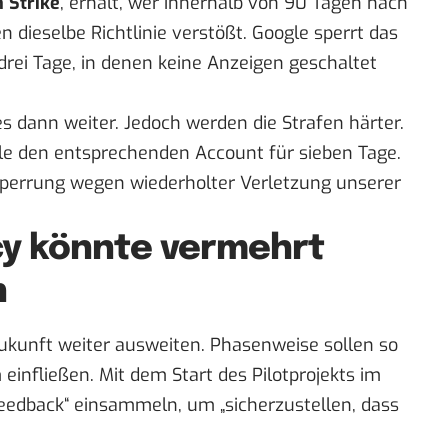
n Strike
, erhält, wer innerhalb von 90 Tagen nach
dieselbe Richtlinie verstößt. Google sperrt das
ei Tage, in denen keine Anzeigen geschaltet
 dann weiter. Jedoch werden die Strafen härter.
le den entsprechenden Account für sieben Tage.
sperrung wegen wiederholter Verletzung unserer
icy könnte vermehrt
n
 Zukunft weiter ausweiten. Phasenweise sollen so
einfließen. Mit dem Start des Pilotprojekts im
eedback“ einsammeln, um „sicherzustellen, dass