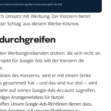
nsere
Datenschutzerklärung
. Beim Gewinnspiel gelten die
AGB
.
ich Umsatz mit Werbung. Der Konzern bietet
erber Schlag, aus diesem Werbe-Kosmos
 durchgreifen
en Werbungtreibenden drohen, die sich nicht an
rojekt für Google Ads will der Konzern die
n.
linien des Konzerns, wird er mit einem Strike
s gesammelt hat – und das sind nur drei –, wird
mehr auf seinen Google-Ads-Account zugreifen.
rdiges Anzeigenerlebnis für Nutzer,
ffen. Unsere Google-Ads-Richtlinien dienen dazu,
icher Anzeigen auf unseren Plattformen zu