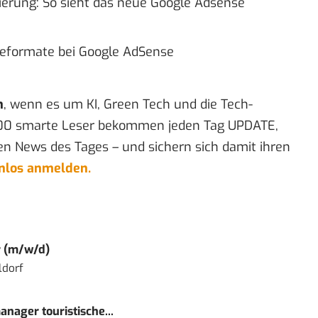
ierung: So sieht das neue Google Adsense
beformate bei Google AdSense
n
, wenn es um KI, Green Tech und die Tech-
00 smarte Leser bekommen jeden Tag UPDATE,
en News des Tages – und sichern sich damit ihren
enlos anmelden.
r (m/w/d)
ldorf
nager touristische...