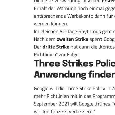
Die erste Verwarnung, also den
erste
Erhalt der Warnung noch einmal gegen 
entsprechende Werbekonto dann für dr
werden können.
Im gleichen 90-Tage-Rhythmus geht es
Nach dem
zweiten Strike
sperrt Goog
Der
dritte Strike
hat dann die „Konto
Richtlinien“ zur Folge.
Three Strikes Pol
Anwendung finde
Google will die Three Strike Policy in
mehr Richtlinien mit in das Programm 
September 2021 will Google „frühes F
wir den Prozess verbessern.“