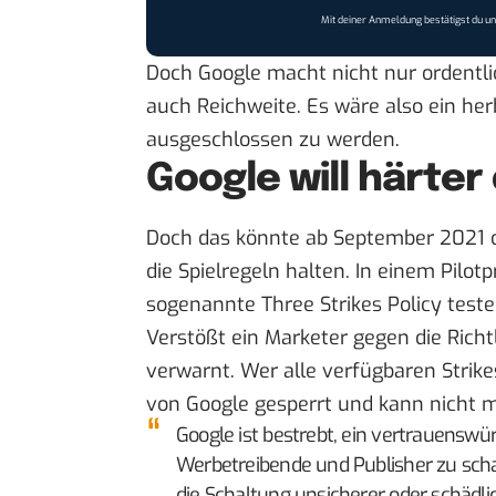
Mit deiner Anmeldung bestätigst du u
Doch Google macht nicht nur ordentl
auch Reichweite. Es wäre also ein h
ausgeschlossen zu werden.
Google will härter
Doch das könnte ab September 2021 d
die Spielregeln halten. In einem Pilotp
sogenannte
Three Strikes Policy
teste
Verstößt ein Marketer gegen die Richt
verwarnt. Wer alle verfügbaren Strike
von Google gesperrt und kann nicht 
Google ist bestrebt, ein vertrauenswü
Werbetreibende und Publisher zu scha
die Schaltung unsicherer oder schädl