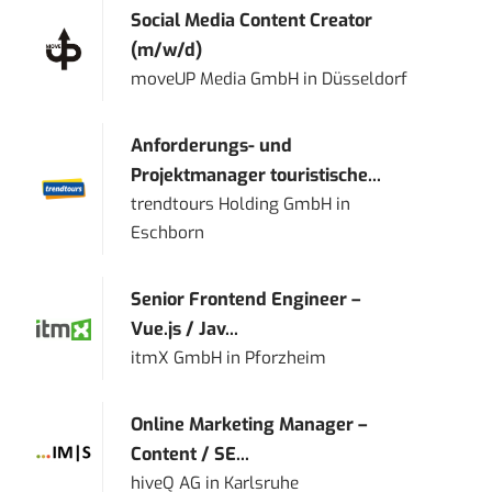
Social Media Content Creator
(m/w/d)
moveUP Media GmbH
in
Düsseldorf
Anforderungs- und
Projektmanager touristische...
trendtours Holding GmbH
in
Eschborn
Senior Frontend Engineer –
Vue.js / Jav...
itmX GmbH
in
Pforzheim
Online Marketing Manager –
Content / SE...
hiveQ AG
in
Karlsruhe