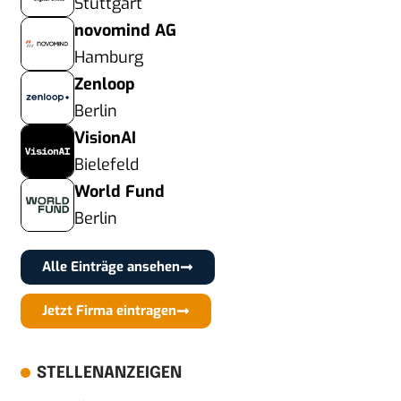
Stuttgart
novomind AG
Hamburg
Zenloop
Berlin
VisionAI
Bielefeld
World Fund
Berlin
Alle Einträge ansehen
Jetzt Firma eintragen
STELLENANZEIGEN