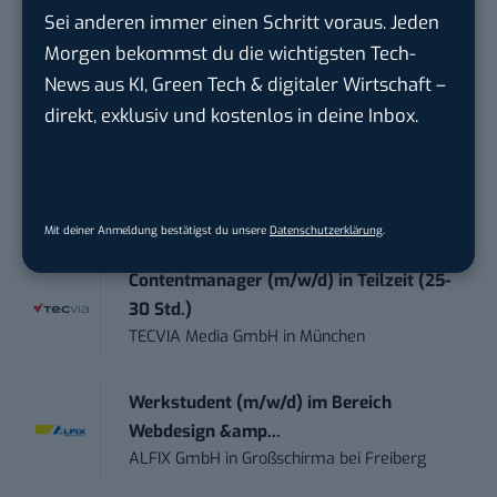
Sei anderen immer einen Schritt voraus. Jeden
Anforderungs- und Projektmanager
Morgen bekommst du die wichtigsten Tech-
touristische...
News aus KI, Green Tech & digitaler Wirtschaft –
trendtours Holding GmbH
in
Eschborn
direkt, exklusiv und kostenlos in deine Inbox.
Working Student Digital Learning – R&D
Pr...
Brainlab
in
Munich
Mit deiner Anmeldung bestätigst du unsere
Datenschutzerklärung
.
Contentmanager (m/w/d) in Teilzeit (25-
30 Std.)
TECVIA Media GmbH
in
München
Werkstudent (m/w/d) im Bereich
Webdesign &amp...
ALFIX GmbH
in
Großschirma bei Freiberg