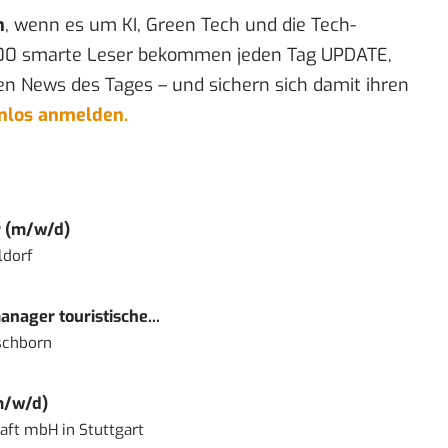
n
, wenn es um KI, Green Tech und die Tech-
00 smarte Leser bekommen jeden Tag UPDATE,
en News des Tages – und sichern sich damit ihren
enlos anmelden.
r (m/w/d)
ldorf
nager touristische...
schborn
m/w/d)
haft mbH
in
Stuttgart