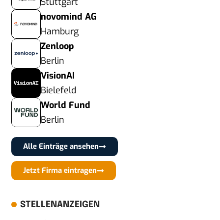
Stuttgart
novomind AG
Hamburg
Zenloop
Berlin
VisionAI
Bielefeld
World Fund
Berlin
Alle Einträge ansehen
Jetzt Firma eintragen
STELLENANZEIGEN