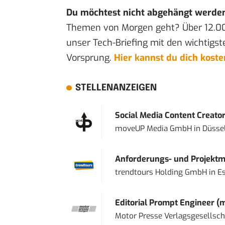
Du möchtest nicht abgehängt werde
Themen von Morgen geht? Über 12.0
unser Tech-Briefing mit den wichtigst
Vorsprung.
Hier kannst du dich kost
STELLENANZEIGEN
Social Media Content Creato
moveUP Media GmbH
in
Düsse
Anforderungs- und Projektma
trendtours Holding GmbH
in
E
Editorial Prompt Engineer (
Motor Presse Verlagsgesellsc