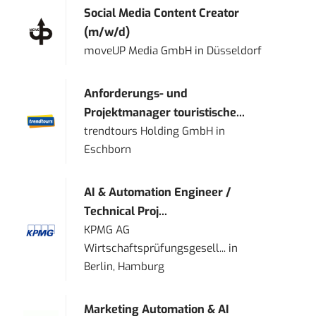
Social Media Content Creator
(m/w/d)
moveUP Media GmbH
in
Düsseldorf
Anforderungs- und
Projektmanager touristische...
trendtours Holding GmbH
in
Eschborn
AI & Automation Engineer /
Technical Proj...
KPMG AG
Wirtschaftsprüfungsgesell...
in
Berlin, Hamburg
Marketing Automation & AI